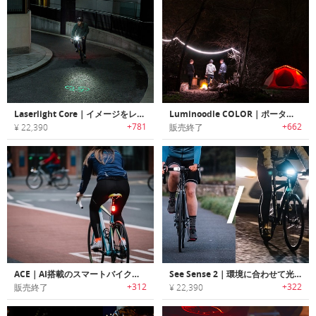
Laserlight Core｜イメージをレーザープロジェクションする安全性の高いバイクライト「レーザーライトコア」
Luminoodle COLOR｜ポータブルLEDライトロープ「ルミヌードル・カラー」
+781
+662
¥ 22,390
販売終了
ACE｜AI搭載のスマートバイクライト「エース」
See Sense 2｜環境に合わせて光を調整するスマートバイクライト「シーセンス ビーム＆アイコン2」
+312
+322
販売終了
¥ 22,390