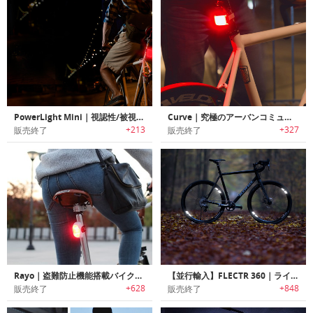
PowerLight Mini｜視認性/被視認性を高めるバイク用USB充電式ライト「パワーライトミニ」
Curve｜究極のアーバンコミューター向けリアライト「カーブ」
+213
+327
販売終了
販売終了
Rayo｜盗難防止機能搭載バイク用スマートテイルライト「ラーヨ」
【並行輸入】FLECTR 360｜ライディングに影響を与えないバイク用360°リフレクター「フレクター360」
+628
+848
販売終了
販売終了