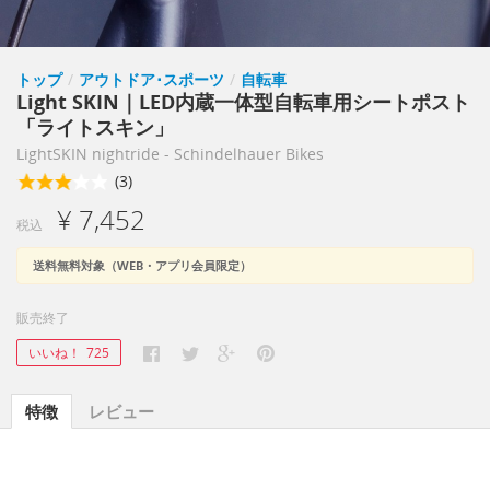
トップ
/
アウトドア･スポーツ
/
自転車
Light SKIN｜LED内蔵一体型自転車用シートポスト
「ライトスキン」
LightSKIN nightride - Schindelhauer Bikes
(3)
¥ 7,452
税込
送料無料対象（WEB・アプリ会員限定）
販売終了
いいね！
725
特徴
レビュー