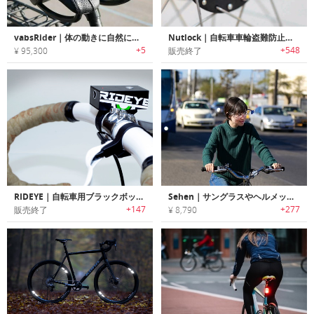
vabsRider｜体の動きに自然に追従し、快適性を高める上下可動式バイクセーフシート
Nutlock｜自転車車輪盗難防止用ツール
+5
+548
¥ 95,300
販売終了
RIDEYE｜自転車用ブラックボックスカメラ
Sehen｜サングラスやヘルメットに取付け安全性を高めるリアビューミラー「シーヘン」
+147
+277
販売終了
¥ 8,790