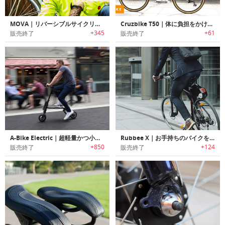
MOVA｜リバーシブルサイクリングジャケット「モヴァ」
Cruzbike T50｜体に負担をかけずに長距離サイクリングを楽しめるクルーザー自転車「クルーズバイク」
+345
+61
販売終了
販売終了
A-Bike Electric｜超軽量かつ小型の電動自転車「エーバイク・エレクトリック」
Rubbee X｜お手持ちのバイクを簡単に電動バイクに変身させる「ラビーX」
+850
+124
販売終了
販売終了