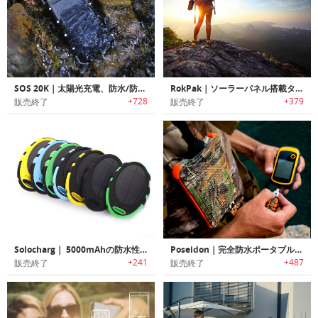
SOS 20K｜太陽光充電、防水/防塵、SOSシグナル機能を備えた頑丈な大容量ポータブルバッテリー
RokPak｜ソーラーパネル搭載タフバッテリーケース「ロックパック」
+728
+379
販売終了
販売終了
Solocharg｜ 5000mAhの防水性ソーラーパワーバンク「ソロチャージ」
Poseidon｜完全防水ポータブル充電器 ポセイドン
+241
+487
販売終了
販売終了