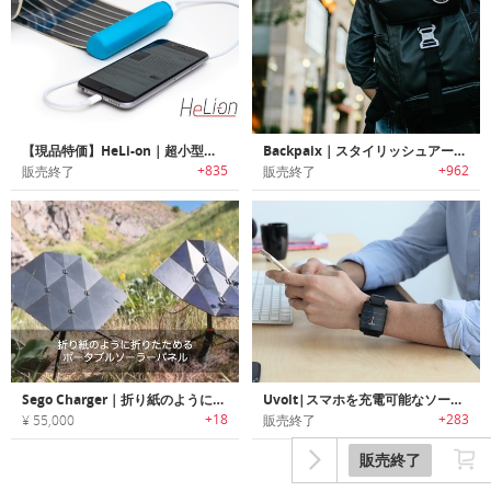
【現品特価】HeLi-on｜超小型ロール式ソーラー充電器「ヘリオン」
Backpaix｜スタイリッシュアーバンバックパック「バックパックス」
+835
+962
販売終了
販売終了
Sego Charger｜折り紙のように折りたためるポータブルソーラーパネル
Uvolt|スマホを充電可能なソーラーパワーアナログウォッチ「ユーボルト」
+18
+283
¥ 55,000
販売終了
販売終了