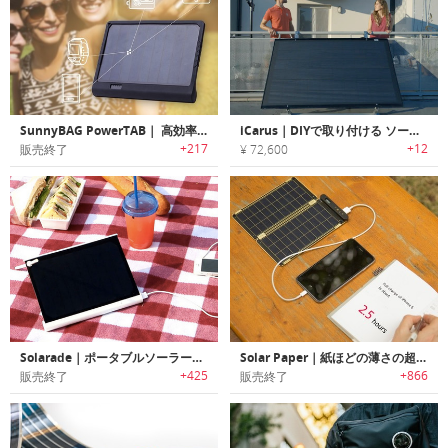
SunnyBAG PowerTAB｜ 高効率のソーラー充電器「サニーバッグ・パワータブ」
iCarus｜DIYで取り付ける ソーラーバルコニーシステム
+217
+12
販売終了
¥ 72,600
Solarade｜ポータブルソーラー充電器
Solar Paper｜紙ほどの薄さの超軽量ソーラー充電器「ソーラーペーパー」
+425
+866
販売終了
販売終了