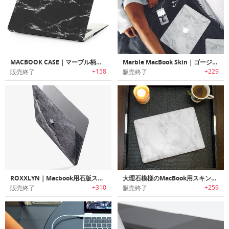
MACBOOK CASE｜マーブル柄MacBookケース
Marble MacBook Skin｜ゴージャスな大理石模様のMacBookスキンシール
+158
+229
販売終了
販売終了
ROXXLYN｜Macbook用石版スキン「ロクスリン」
大理石模様のMacBook用スキンシール
+310
+259
販売終了
販売終了