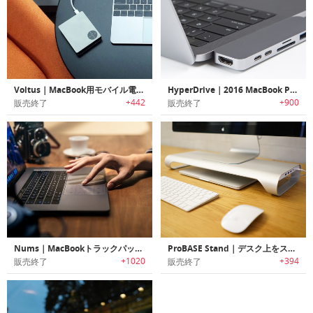
Voltus｜MacBook用モバイル電源＋拡張デバイス「ボルタス」
HyperDrive｜2016 MacBook Pro用ハイスピードアダプター「ハイパードライブ」
+442
+900
販売終了
販売終了
Nums｜MacBookトラックパッドをナンバーキーボードに変身させる厚さ1mmの超薄型ガラスフィルム「ナム」
ProBASE Stand｜デスク上をスッキリと整頓するUSB-C /USBハブ内蔵アルミニウム製スタンド「プロベース」
+1020
+394
販売終了
販売終了