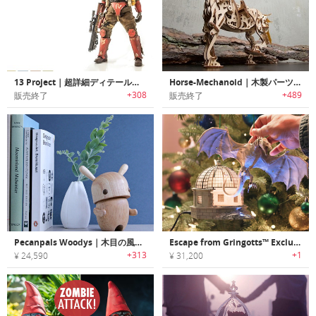
13 Project｜超詳細ディテールの1/6スケールアクションフィギュア「サーティーンプロジェクト」
Horse-Mechanoid｜木製パーツを組み合わせて作るリアルに歩くホースモデル「ホースメカノイド」
+308
+489
販売終了
販売終了
Pecanpals Woodys｜木目の風合いが美しいラグジュアリーデザイナーウッドトイ「ペカンパルウッディーズ」
Escape from Gringotts™ Exclusive Harry Potter™ Ornament Set｜映画「ハリーポッター™」のワンシーンがクリスマスツリーのオーナメントに！
+313
+1
¥ 24,590
¥ 31,200