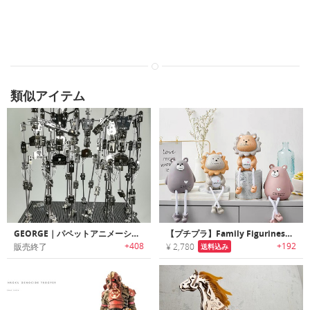
類似アイテム
GEORGE｜パペットアニメーション制作に最適なストップモーションアーマチュア「ジョージ」
【プチプラ】Family Figurines｜足がシュールなレジン製アニマルハンギングドール
+408
+192
販売終了
¥ 2,780
送料込み