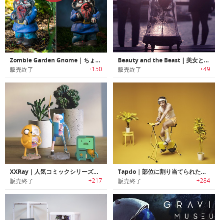
Zombie Garden Gnome｜ちょっと不気味なゾンビモチーフのガーデン用オーナメント
Beauty and the Beast｜美女と野獣をモチーフにデザインされたBluetoothスピーカー
+150
+49
販売終了
販売終了
XXRay｜人気コミックシリーズの人気キャラクターを解剖したフィギュアシリーズ
Tapdo｜部位に割り当てられた操作が可能な指紋認証機能搭載スマートコントロールボタン「タップドゥ」
+217
+284
販売終了
販売終了