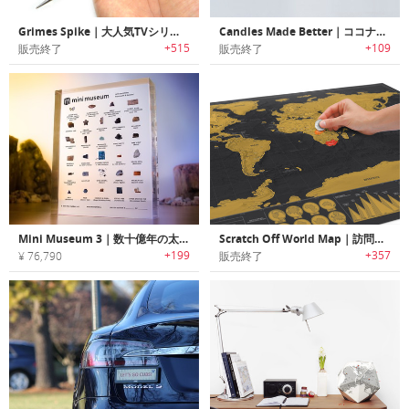
Grimes Spike｜大人気TVシリーズにインスパイアされたロープ結び作業に便利なEDCツール「グライムズスパイク」
Candles Made Better｜ココナッツワックスを使用した地球環境にも優しい幻想的な香りのキャンドル
+515
+109
販売終了
販売終了
Mini Museum 3｜数十億年の太古のロマン・科学・歴史が詰まった卓上コレクション「ミニミュージアム3」
Scratch Off World Map｜訪問先をスクラッチして表示できるワールドマップ
+199
+357
¥ 76,790
販売終了