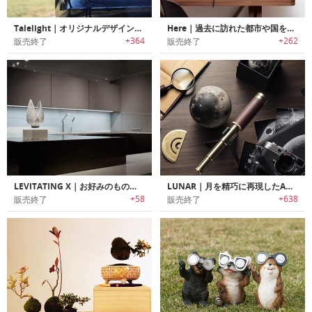
Talelight｜オリジナルデザインをLCDスクリーンに表示可能なバンパーステッカー「テールライト」
Here｜過去に訪れた都市や国をディスプレイ可能な多面体地球儀
+364
+262
販売終了
販売終了
LEVITATING X｜お好みのものを何でも空中浮遊させるアートディスプレイ「レビテーティングX」
LUNAR｜月を精巧に再現したAR搭載ムーンモデル「ルナー」
+58
+638
販売終了
販売終了