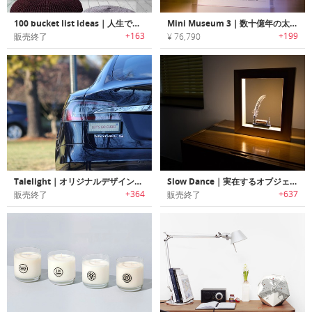
100 bucket list ideas｜人生で試したい100のことが書かれたスクラッチポスター
Mini Museum 3｜数十億年の太古のロマン・科学・歴史が詰まった卓上コレクション「ミニミュージアム3」
+163
+199
販売終了
¥ 76,790
Talelight｜オリジナルデザインをLCDスクリーンに表示可能なバンパーステッカー「テールライト」
Slow Dance｜実在するオブジェクトをスローモーションで表示するピクチャーフレーム「スローダンス」
+364
+637
販売終了
販売終了