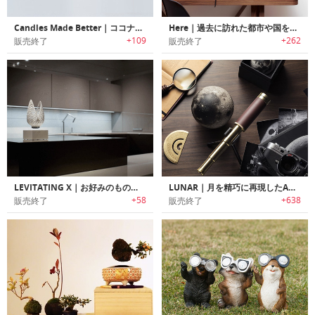
Candles Made Better｜ココナッツワックスを使用した地球環境にも優しい幻想的な香りのキャンドル
Here｜過去に訪れた都市や国をディスプレイ可能な多面体地球儀
+109
+262
販売終了
販売終了
LEVITATING X｜お好みのものを何でも空中浮遊させるアートディスプレイ「レビテーティングX」
LUNAR｜月を精巧に再現したAR搭載ムーンモデル「ルナー」
+58
+638
販売終了
販売終了