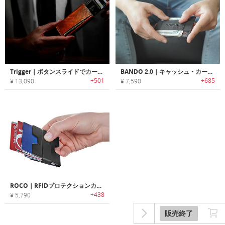
Trigger｜ボタンスライドでカードが瞬時に飛び出すスリムデザインウォレット「トリガー」
BANDO 2.0｜キャッシュ・カード収納力抜群の多機能スリムウォレット「バンドー2.0」
+501
+685
¥ 13,090
¥ 7,590
ROCO｜RFIDプロテクションカードホルダー付きアルミニウム製ミニマルマネークリップ
+438
¥ 5,790
販売終了