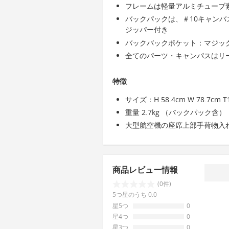
フレームは軽量アルミチューブ
バックパックは、＃10キャン
ジッパー付き
バックバックポケット：マジッ
全てのパーツ・キャンパスはリ
特徴
サイズ：H 58.4cm W 78.7cm T
重量 2.7kg （バックパック含）
大型航空機の座席上部手荷物入
商品レビュー情報
(0件)
5つ星のうち 0.0
星5つ
0
星4つ
0
星3つ
0