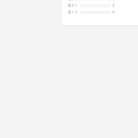
星2つ
0
星1つ
0