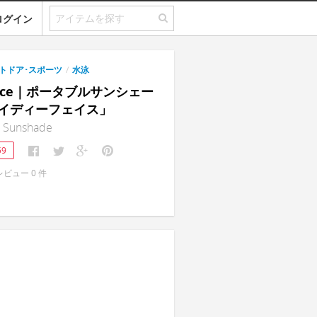
ログイン
トドア･スポーツ
/
水泳
Face｜ポータブルサンシェー
イディーフェイス」
 Sunshade
59
レビュー
0
件