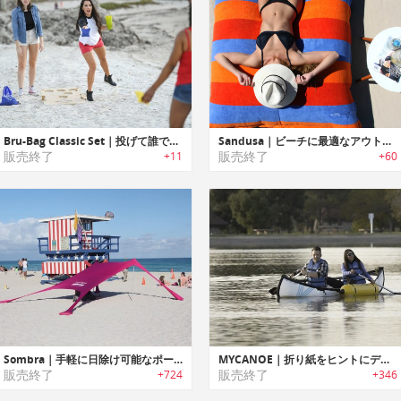
Bru-Bag Classic Set｜投げて誰でも簡単に楽しめるヤードゲームボード「ブルーバッグ」
Sandusa｜ビーチに最適なアウトドア用ウォータープルーフクッションピロー「サンドゥーサ」
販売終了
販売終了
+11
+60
Sombra｜手軽に日除け可能なポータブルサンシェード「ソンブラ」
MYCANOE｜折り紙をヒントにデザインされた折りたたみ方式カヌー「マイカヌー」
販売終了
販売終了
+724
+346