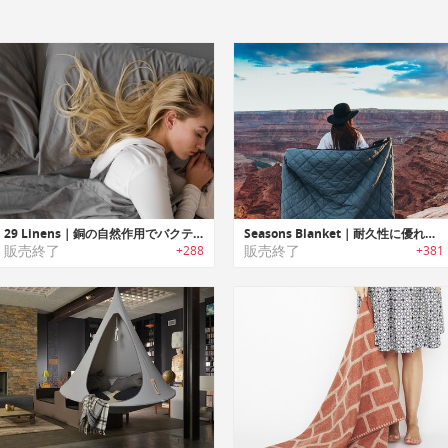
29 Linens｜銅の自然作用でバクテリアを殺菌するベッドシーツ/ピローケース「29リネン」
Seasons Blanket｜耐久性に優れたウォータープルーフアウトドアブランケット「シーズンズブランケット」
販売終了
販売終了
+288
+381