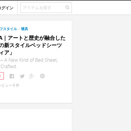
ログイン
フスタイル
/
寝具
YAA｜アートと歴史が融合した
の新スタイルベッドシーツ
ィア」
 A New Kind of Bed Sheet,
 Crafted.
9
レビュー
0
件