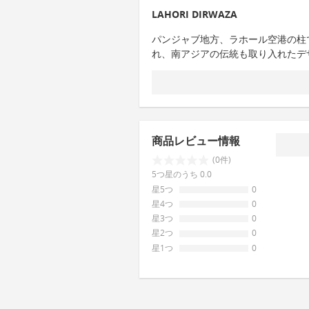
LAHORI DIRWAZA
パンジャブ地方、ラホール空港の柱
れ、南アジアの伝統も取り入れたデ
商品レビュー情報
(0件)
5つ星のうち 0.0
星5つ
0
星4つ
0
星3つ
0
星2つ
0
星1つ
0