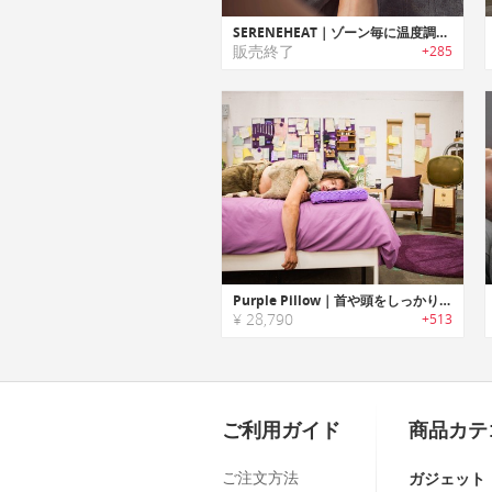
SERENEHEAT｜ゾーン毎に温度調整可能なマルチゾーンヒーティング ブランケット「セレーンヒート」
販売終了
+285
Purple Pillow｜首や頭をしっかりとサポートする新感覚の無圧ピロー「パープルピロー」
¥ 28,790
+513
ご利用ガイド
商品カテ
ご注文方法
ガジェット