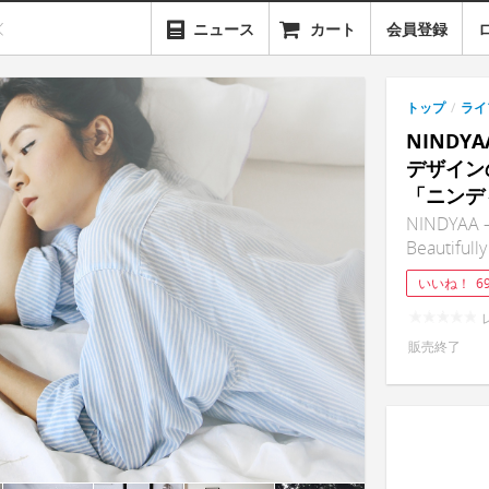
ニュース
カート
会員登録
トップ
/
ライ
NIND
デザイン
「ニンデ
NINDYAA —
Beautifully
いいね！
6
販売終了