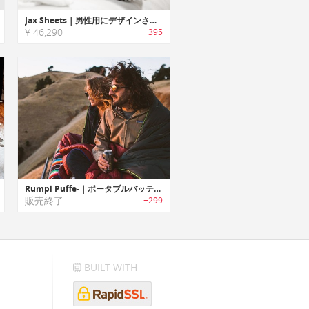
Jax Sheets｜男性用にデザインされたに吸水性・通気性に優れたメンズベッドシーツ「ジャックスシーツ」
¥ 46,290
+395
Rumpl Puffe-｜ポータブルバッテリーを使用したヒート機能搭載ブランケット「ランプルパフィー」
販売終了
+299
BUILT WITH