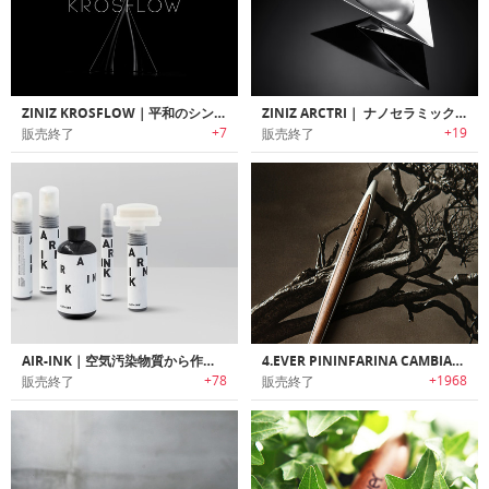
ZINIZ KROSFLOW｜平和のシンボルをモチーフにしたペーパーウェイト「クロスフロー」
ZINIZ ARCTRI｜ ナノセラミックコーティングの前衛的デザインアシュトレー 「アークトライ」
+7
+19
販売終了
販売終了
AIR‐INK｜空気汚染物質から作られた環境に優しいインク「エアーインク」
4.EVER PININFARINA CAMBIANO｜インクが永遠にいらないペン「フォーエバー ピニンファリーナ カンビアーノ」
+78
+1968
販売終了
販売終了