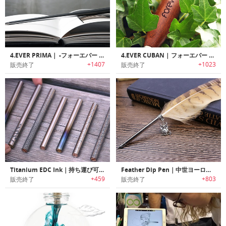
4.EVER PRIMA｜ -フォーエバー プリマ- インクが永遠にいらないペン
4.EVER CUBAN | フォーエバー キューバン インクが永遠にいらないペン-ミニ
+1407
+1023
販売終了
販売終了
Titanium EDC Ink｜持ち運び可能なチタン製キーホルダーペン「EDC インク」
Feather Dip Pen｜中世ヨーロッパの雰囲気を味わえるインクフェザーペン「フェザーディップペン」
+459
+803
販売終了
販売終了