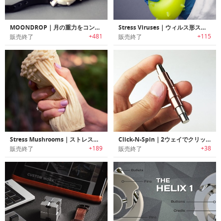
MOONDROP｜月の重力をコンセプトにデザインされた手持ち無沙汰解消に最適なデスクトイ「ムーンドロップ」
Stress Viruses｜ウィルス形ストレス解消ラバー「ストレスウィルス」
+481
+115
販売終了
販売終了
Stress Mushrooms｜ストレス解消に役立つマッシュルーム
Click-N-Spin｜2ウェイでクリック・スピン可能なフィジットトイ「クリックNスピン」
+189
+38
販売終了
販売終了