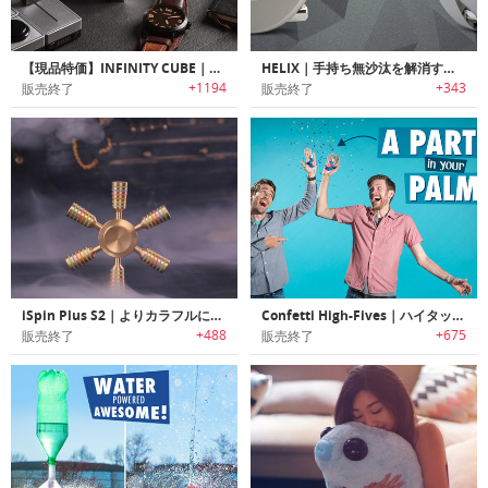
【現品特価】INFINITY CUBE｜スタイリッシュに手持ち無沙汰を解消するラグジュアリーフィジィットキューブ「インフィニティキューブ」
HELIX｜手持ち無沙汰を解消する航空機グレードアルミニウム製モジュラー式フィジットスピナー「ヘリックス」
+1194
+343
販売終了
販売終了
iSpin Plus S2｜よりカラフルになった世界中で大人気のiSpinの新型ハンドスピナー「iSpin Plus S2」
Confetti High-Fives｜ハイタッチすると紙吹雪を飛ばすパーティグッズ「コンフェティハイファイブ」
+488
+675
販売終了
販売終了