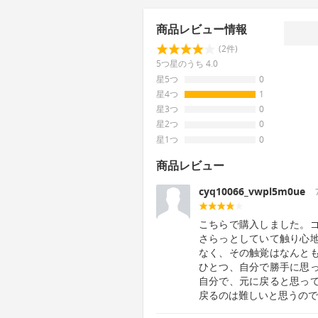
商品レビュー情報
(2件)
5つ星のうち 4.0
星5つ
0
星4つ
1
星3つ
0
星2つ
0
星1つ
0
商品レビュー
cyq10066_vwpl5m0ue
こちらで購入しました。
さらっとしていて触り心
なく、その触覚はなんと
ひとつ、自分で勝手に思
自分で、元に戻ると思っ
戻るのは難しいと思うので