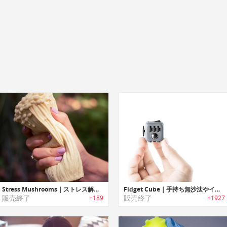
Stress Mushrooms｜ストレス解消に役立つマッシュルーム
Fidget Cube｜手持ち無沙汰やイライラを解消するデスクトイ「フィジィットキューブ」
販売終了
販売終了
+189
+1927