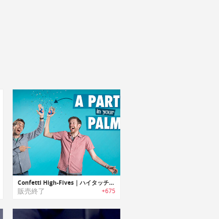
Confetti High-Fives｜ハイタッチすると紙吹雪を飛ばすパーティグッズ「コンフェティハイファイブ」
販売終了
+675