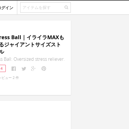
ログイン
Stress Ball｜イライラMAXも
るジャイアントサイズスト
ル
s Ball: Oversized stress reliever.
14
レビュー
2
件