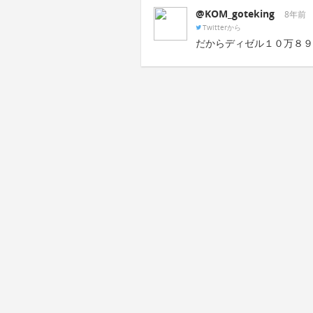
@KOM_goteking
8年前
Twitterから
だからディゼル１０万８９