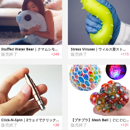
Stuffed Water Bear｜クマムシモチーフのぬいぐるみ
Stress Viruses｜ウィルス形ストレス解消ラバー「ストレスウィルス」
販売終了
販売終了
+249
+115
Click-N-Spin｜2ウェイでクリック・スピン可能なフィジットトイ「クリックNスピン」
【プチプラ】Mesh Ball｜ぐにぐにしてストレス解消できるLED搭載メッシュストレスボール
販売終了
販売終了
+38
+131