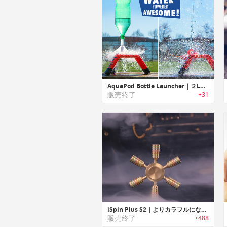
AquaPod Bottle Launcher｜２Lペットボトルを30m飛ばせるボトルランチャー「アクアポッド」
販売終了
+31
iSpin Plus S2｜よりカラフルになった世界中で大人気のiSpinの新型ハンドスピナー「iSpin Plus S2」
販売終了
+488