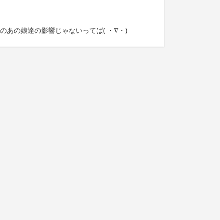
のあの娘達の影響じゃないってば( ・∇・)