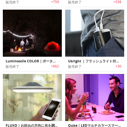
+759
+538
販売終了
販売終了
Luminoodle COLOR｜ポータブルLEDライトロープ「ルミヌードル・カラー」
Ubright ｜フラッシュライト付き5000mAhポータブルチャージャー 「ユーブライト」
+662
+30
販売終了
販売終了
FLUXO｜お好みの方向に光を調整可能なスマートライト「フラクソー」
Qube｜LEDマルチカラースマートライト「キューブ」