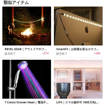
類似アイテム
REVEL GEAR｜アウトドアやフェスに最適なポータブルLEDロープライト「レベルギア」
SmartFX｜お部屋を彩るカラフルLEDストリップ
+374
+488
販売終了
販売終了
7 Colors Shower Head｜電池不要で7色に光るLEDライトシャワーヘッド
LIFX｜スマホ操作可 1600万色LED電球「ライフィクス」