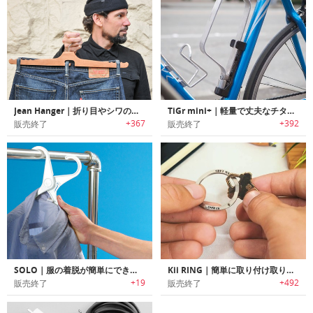
Jean Hanger｜折り目やシワの出来ないジーンズ用ハンガー「ジーンハンガー」
TiGr mini+｜軽量で丈夫なチタン製自転車用ロッキングシステム「タイガーミニプラス」
+367
+392
販売終了
販売終了
SOLO｜服の着脱が簡単にできるハンガー 四個セット
Kii RING｜簡単に取り付け取り外し可能なキーリング「キイリング」
+19
+492
販売終了
販売終了