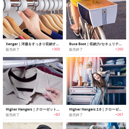
Xangar｜洋服をすっきり収納するハンガースペースオーガナイザー「ザンガー」
Buca Boot｜収納力/セキュリティーに優れた自転車用マウントストレージ「ブカブート」
+300
+260
販売終了
販売終了
Higher Hangers｜クローゼットの空間を最大化するハンガー「ハイヤーハンガー」
Higher Hangers 2.0｜クローゼットの空間を最大化するハンガー「ハイヤーハンガー2.0」
+83
+267
販売終了
販売終了