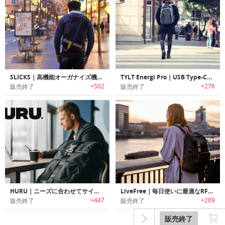
SLICKS｜高機能オーガナイズ機能搭載3WAYトラベルバックパック「スリックス」
TYLT Energi Pro｜USB Type-C対応急速充電機能搭載バックパック「ティルトエナジープロ」
+502
+276
販売終了
販売終了
HURU｜ニーズに合わせてサイズ変更可能なタフユースバックパック「フル」
LiveFree｜毎日使いに最適なRFID保護/ワイヤレスチャージャー機能を搭載したバックパック「リブフリー」
+447
+209
販売終了
販売終了
販売終了