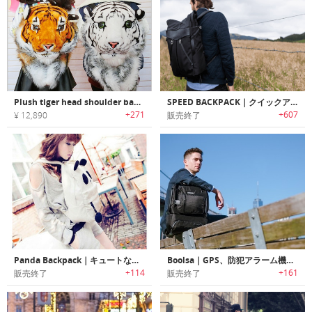
Plush tiger head shoulder backpack｜リアルなタイガーバックパック
SPEED BACKPACK｜クイックアクセステクノロジー搭載バックパック「スピードバックパック」
+271
+607
¥ 12,890
販売終了
Panda Backpack｜キュートなパンダデザインバックパック
Boolsa｜GPS、防犯アラーム機能搭載の多機能バックパック「ボーサ」
+114
+161
販売終了
販売終了