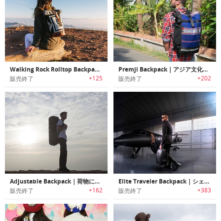
Walking Rock Rolltop Backpack｜ペンデルトンウールとトップグレインレザーを使用したロールトップバックパック
Premji Backpack｜アジア文化を伝承する生地を使ったエスニックバックパック「プレムジ」
+125
+202
販売終了
販売終了
Adjustable Backpack｜荷物に合わせてサイズを拡張可能なマルチサイズバックパック「アジャスタブルバックパック」
Elite Traveler Backpack｜シェルフ/ドロワー付きバックパック「エリートトラベルバックパック」
+162
+383
販売終了
販売終了