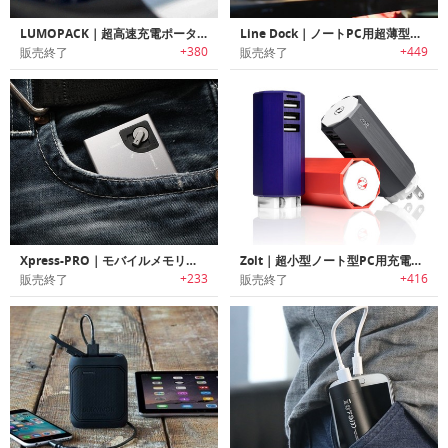
LUMOPACK｜超高速充電ポータブルバッテリーパック「ルモパック」
Line Dock｜ノートPC用超薄型ユニバーサルポート登載スマートポータブルバッテリー「ラインドック」
+380
+449
販売終了
販売終了
Xpress-PRO｜モバイルメモリー/充電ステーション「エクスプレスプロ」
Zolt｜超小型ノート型PC用充電器 ゾルト
+233
+416
販売終了
販売終了