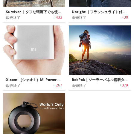
Survivor ｜タフな環境下でも使用可能なポータブルチャージャー「サバイバー」
Ubright ｜フラッシュライト付き5000mAhポータブルチャージャー 「ユーブライト」
+433
+30
販売終了
販売終了
Xiaomi（シャオミ）Mi Power Bank｜10400mAhの大容量モバイルバッテリー「ミ・パワーバンク」
RokPak｜ソーラーパネル搭載タフバッテリーケース「ロックパック」
+267
+379
販売終了
販売終了