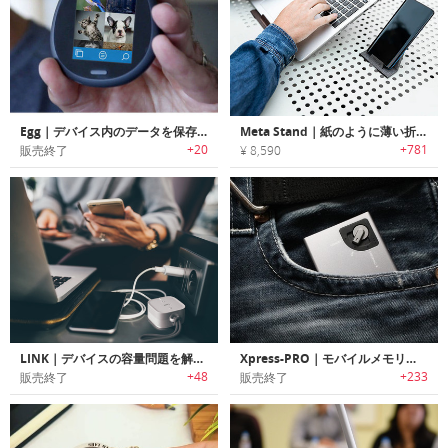
Egg｜デバイス内のデータを保存/共有/保護可能なパーソナルウェブデバイス「エッグ」
Meta Stand｜紙のように薄い折りたたみ式ノートPC・スマホ・タブレットスタンド「メタスタンド」
+20
+781
販売終了
¥ 8,590
LINK｜デバイスの容量問題を解決するポケットサイズのポータブルストレージ「リンク」
Xpress-PRO｜モバイルメモリー/充電ステーション「エクスプレスプロ」
+48
+233
販売終了
販売終了