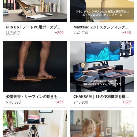
Flio Up｜ノートPC用ポータブルワークステーション「フリオアップ」
Maxtand 2.0｜スタンディングデスクになる高さ調整可能なポータブルスタンディングアーム「マックスタンド2.0」
+209
+343
販売終了
¥ 42,790
姿勢改善・サーフィンの動きをシミュレーションするスタンディングデスク用ボード
CHAKRAM｜15の便利機能を搭載した電動昇降スタンディングデスク「チャクラム」
+455
+327
¥ 46,890
¥ 45,900