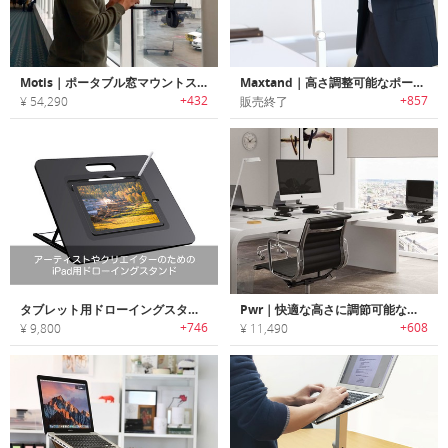
Motis｜ポータブル窓マウントスタンディングデスク＆ノートPCスタンド「モーティス」
Maxtand｜高さ調整可能なポータブルスタンディングアーム「マックスタンド」
+432
+857
¥ 54,290
販売終了
タブレット用ドローイングスタンド｜アーティストやクリエイターのためのiPad用ドローイングスタンド
Pwr｜快適な高さに調節可能なファン搭載ノートPC用スタンド
+746
+608
¥ 9,800
¥ 11,490