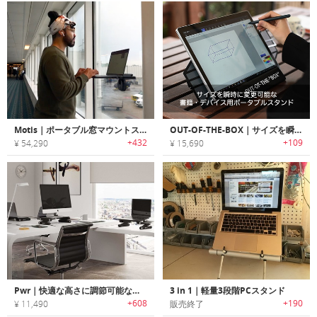
Motis｜ポータブル窓マウントスタンディングデスク＆ノートPCスタンド「モーティス」
OUT-OF-THE-BOX｜サイズを瞬時に変更可能な書籍・デバイス用ポータブルスタンド
+432
+109
¥ 54,290
¥ 15,690
Pwr｜快適な高さに調節可能なファン搭載ノートPC用スタンド
3 in 1｜軽量3段階PCスタンド
+608
+190
¥ 11,490
販売終了