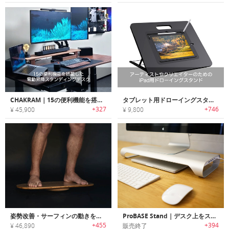
CHAKRAM｜15の便利機能を搭載した電動昇降スタンディングデスク「チャクラム」
タブレット用ドローイングスタンド｜アーティストやクリエイターのためのiPad用ドローイングスタンド
+327
+746
¥ 45,900
¥ 9,800
姿勢改善・サーフィンの動きをシミュレーションするスタンディングデスク用ボード
ProBASE Stand｜デスク上をスッキリと整頓するUSB-C /USBハブ内蔵アルミニウム製スタンド「プロベース」
+455
+394
¥ 46,890
販売終了