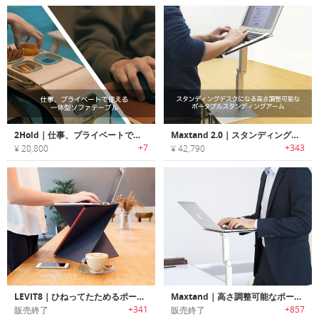
2Hold｜仕事、プライベートで使える一体型ソファテーブル「2ホールド」
Maxtand 2.0｜スタンディングデスクになる高さ調整可能なポータブルスタンディングアーム「マックスタンド2.0」
+7
+343
¥ 20,800
¥ 42,790
LEVIT8｜ひねってたためるポータブルスタンディングデスク「レビティー8」
Maxtand｜高さ調整可能なポータブルスタンディングアーム「マックスタンド」
+341
+857
販売終了
販売終了