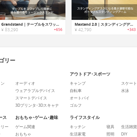
Grandstand｜テーブルをスワップして簡単に持ち運べるミュージックスタンド「グランドスタンド」
Maxtand 2.0｜スタンディングデスクになる高さ調整可能なポータブルスタンディングアーム「マックスタンド2.0」
¥ 83,290
¥ 42,790
+656
+343
ゴリー
アウトドア･スポーツ
ォン
オーディオ
キャンプ
スケート
ウェアラブルデバイス
自転車
水泳
スマートデバイス
オートバイ
3Dプリンタ･3Dスキャナ
ゴルフ
ース
おもちゃ･ゲーム･趣味
ライフスタイル
ナリー
ゲーム関連
キッチン
寝具
生活雑貨
ー
おもちゃ
生活家電
照明
DIY