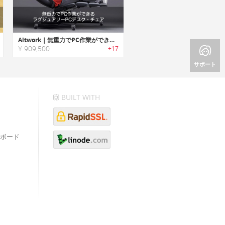
Altwork｜無重力でPC作業ができるラグジュアリーPCデスク・チェア
¥ 909,500
+17
サポート
BUILT WITH
ボード