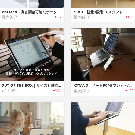
Maxtand｜高さ調整可能なポータブルスタンディングアーム「マックスタンド」
3 in 1｜軽量3段階PCスタンド
販売終了
販売終了
+857
+190
OUT-OF-THE-BOX｜サイズを瞬時に変更可能な書籍・デバイス用ポータブルスタンド
XSTAND｜ノートPC/タブレット/スマホを取付可能なエルゴデザインユニバーサルスタンド「エックススタンド」
¥ 15,690
販売終了
+109
+241