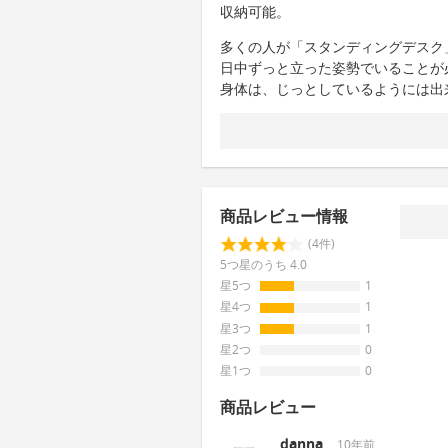
収納可能。
多くの人が「スタンディングデスク
日中ずっと立った姿勢でいることが
身体は、じっとしているようには出
商品レビュー情報
(4件)
5つ星のうち 4.0
星5つ
1
星4つ
1
星3つ
1
星2つ
0
星1つ
0
商品レビュー
danna
10年前