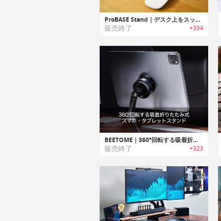
ProBASE Stand｜デスク上をスッキリと整頓するUSB-C /USBハブ内蔵アルミニウム製スタンド「プロベース」
販売終了
+394
BEETOME｜360°回転する吸着折りたたみ式スマホ・タブレットスタンド
販売終了
+323