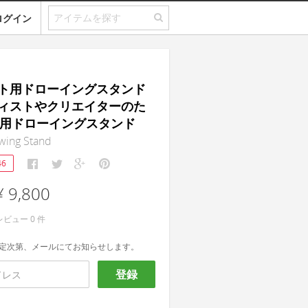
ログイン
ト用ドローイングスタンド
ィストやクリエイターのた
ad用ドローイングスタンド
wing Stand
46
¥ 9,800
レビュー
0
件
定次第、メールにてお知らせします。
登録