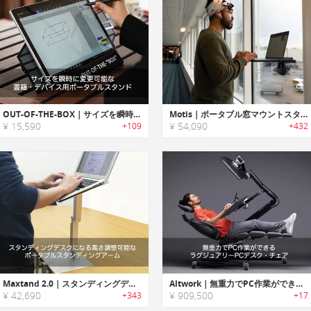
OUT-OF-THE-BOX｜サイズを瞬時に変更可能な書籍・デバイス用ポータブルスタンド
Motis｜ポータブル窓マウントスタンディングデスク＆ノートPCスタンド「モーティス」
¥ 15,590
¥ 54,090
+109
+432
Maxtand 2.0｜スタンディングデスクになる高さ調整可能なポータブルスタンディングアーム「マックスタンド2.0」
Altwork｜無重力でPC作業ができるラグジュアリーPCデスク・チェア
¥ 42,690
¥ 909,500
+343
+17