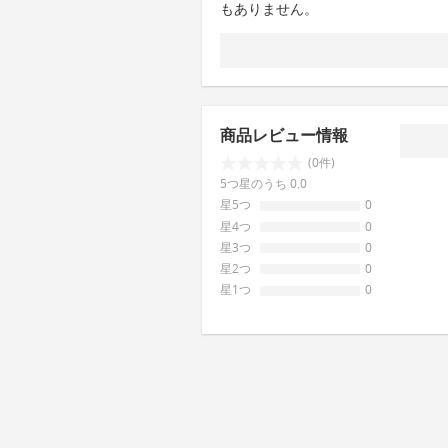
もありません。
商品レビュー情報
(0件)
5つ星のうち 0.0
星5つ
0
星4つ
0
星3つ
0
星2つ
0
星1つ
0