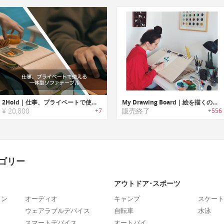
2Hold｜仕事、プライベートで使える一体型ソファテーブル「2ホールド」
My Drawing Board｜絵を描くのに必要なアイテムをすっきりと収納するドローイングテーブル「マイドローイングボード」
¥ 20,800
販売終了
+7
+556
ゴリー
アウトドア･スポーツ
ォン
オーディオ
キャンプ
スケート
ウェアラブルデバイス
自転車
水泳
スマートデバイス
オートバイ