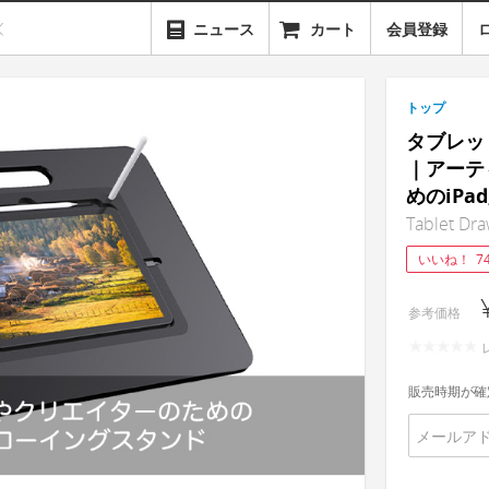
ニュース
カート
会員登録
トップ
タブレッ
｜アーテ
めのiP
Tablet Dra
いいね！
7
参考価格
販売時期が確