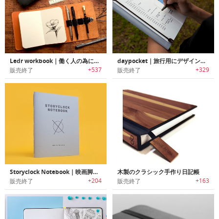
Ledr workbook｜働く人の為にデザインされたレザーカバーノートブック「レダーワークブック」
daypocket｜旅行用にデザインされた便利なポケット付きトラベルノート「デイポケット」
+537
+329
販売終了
販売終了
Storyclock Notebook｜映画脚本家/シナリオライター用にデザインされたアイディアを具体化するノートブック「ストーリークロックノートブック」
木製のクラシック手作り日記帳
+204
+163
販売終了
販売終了