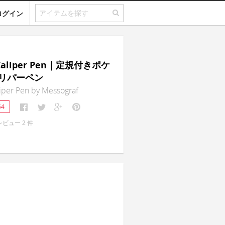
ログイン
 Caliper Pen｜定規付きポケ
リパーペン
iper Pen by Messograf
54
レビュー
2
件