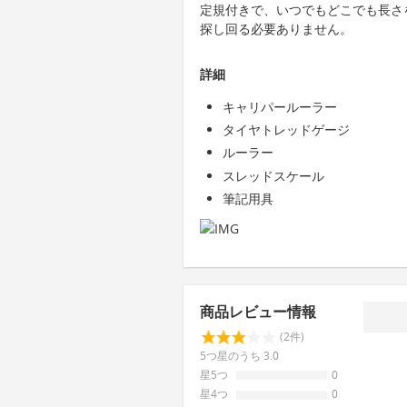
定規付きで、いつでもどこでも長さ
探し回る必要ありません。
詳細
キャリパールーラー
タイヤトレッドゲージ
ルーラー
スレッドスケール
筆記用具
商品レビュー情報
(2件)
5つ星のうち 3.0
星5つ
0
星4つ
0