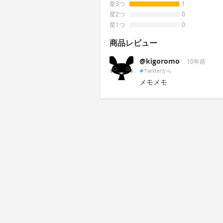
星3つ
1
星2つ
0
星1つ
0
商品レビュー
@kigoromo
10年前
Twitterから
メモメモ