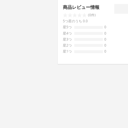
商品レビュー情報
(0件)
5つ星のうち 0.0
星5つ
0
星4つ
0
星3つ
0
星2つ
0
星1つ
0