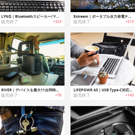
LYNQ｜Bluetoothスピーカー/マイク搭載6イン1多機能チャージングハブ「リンク」
Estream｜ポータブル水力発電チャージャー「イーストリーム」
販売終了
販売終了
+323
+513
RIVER｜デバイスを最大11台同時に充電可能なパワフルモバイルパワーステーション「リバー」
LIFEPOWR A3｜USB Type-C対応ポータブルチャージャー「ライフパワーA3」
販売終了
販売終了
+76
+143