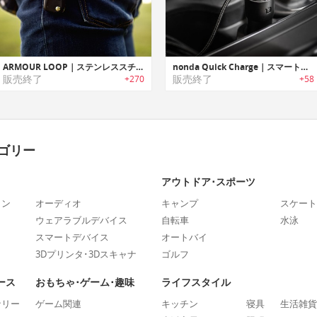
ARMOUR LOOP｜ステンレススチール製ループデザインLightningケーブル「アーマーループ」
nonda Quick Charge｜スマートカーファインダー機能を搭載した車載用高速充電チャージャー
販売終了
販売終了
+270
+58
ゴリー
アウトドア･スポーツ
ォン
オーディオ
キャンプ
スケート
ウェアラブルデバイス
自転車
水泳
スマートデバイス
オートバイ
3Dプリンタ･3Dスキャナ
ゴルフ
ース
おもちゃ･ゲーム･趣味
ライフスタイル
ナリー
ゲーム関連
キッチン
寝具
生活雑貨