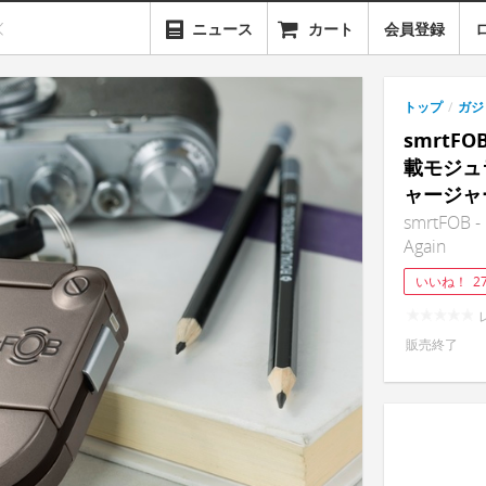
ニュース
カート
会員登録
トップ
/
ガジ
smrt
載モジュ
ャージャ
smrtFOB - 
Again
いいね！
2
販売終了