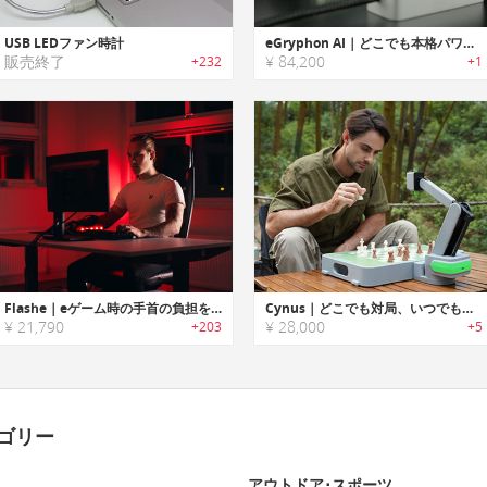
USB LEDファン時計
eGryphon AI｜どこでも本格パワーを発揮するクリエイター向けポータブルGPU
販売終了
¥ 84,200
+232
+1
Flashe｜eゲーム時の手首の負担を軽減/パフォーマンスを向上するゲーミングスリーブ「フラシー」
Cynus｜どこでも対局、いつでも挑戦。AI搭載ポータブルチェスロボット
¥ 21,790
¥ 28,000
+203
+5
ゴリー
アウトドア･スポーツ