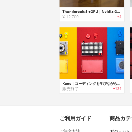
Thunderbolt 5 eGPU｜Nvidia GeForce RTX 4090を搭載し、PCのパフォーマンスを飛躍的に向上させる外付けGPU
¥ 12,700
+4
Kano｜コーディングを学びながらスマートカメラ/スピーカー/ライトボードを作成可能なトイキット「カノ」
販売終了
+124
ご利用ガイド
商品カテ
ご注文方法
ガジェット