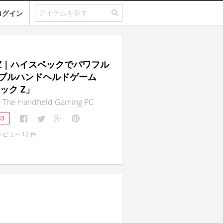
ログイン
H Z｜ハイスペックでパワフル
ブルハンドヘルドゲーム
ック Z」
 The Handheld Gaming PC
33
レビュー
12
件