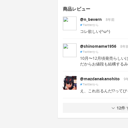
商品レビュー
@n_bevern
8年前
Twitterから
コレ欲しい(^ω^)
@shinomame1956
8年
Twitterから
10月〜12月頃発売らし
だからお値段も結構するみ
@mazdanakanohito
9
Twitterから
え、これ出るんだ!?って
12件