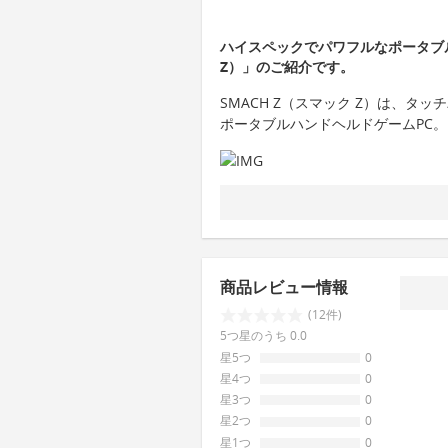
ハイスペックでパワフルなポータブル
Z）」のご紹介です。
SMACH Z（スマック Z）は、タ
ポータブルハンドヘルドゲームPC。
商品レビュー情報
(12件)
5つ星のうち 0.0
星5つ
0
星4つ
0
星3つ
0
星2つ
0
星1つ
0