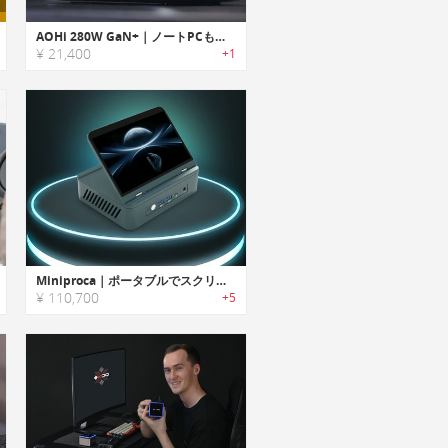
AOHi 280W GaN+｜ノートPCもスマホもこれ一台で充電できる6ポートデスクトップパワーハブ
¥ 21,400
+1
Miniproca｜ポータブルでスクリーン内蔵のミニPC
¥ 110,700
+5