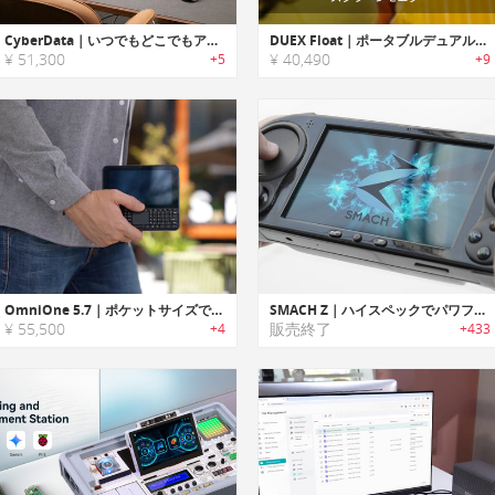
CyberData｜いつでもどこでもアクセスできる、大容量保存に対応したNAS型データセンター
DUEX Float｜ポータブルデュアルスクリーンモニター
¥ 51,300
¥ 40,490
+5
+9
OmniOne 5.7｜ポケットサイズでどこでも使える超強力P
SMACH Z｜ハイスペックでパワフルなポータブルハンドヘルドゲームPC「スマック Z」
¥ 55,500
販売終了
+4
+433