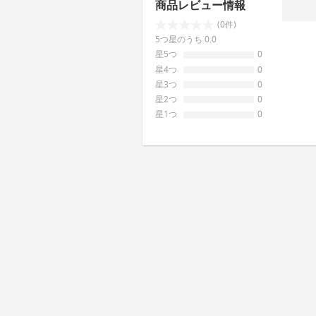
商品レビュー情報
(0件)
5つ星のうち 0.0
星5つ
0
星4つ
0
星3つ
0
星2つ
0
星1つ
0