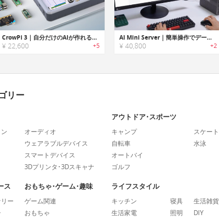
CrowPi 3｜自分だけのAIが作れる！開発ステーション
AI Mini Server｜簡単操作でデータ管理を自由にするAI搭載パーソナルサーバー
¥ 22,600
¥ 40,800
+5
+2
ゴリー
アウトドア･スポーツ
ォン
オーディオ
キャンプ
スケート
ウェアラブルデバイス
自転車
水泳
スマートデバイス
オートバイ
3Dプリンタ･3Dスキャナ
ゴルフ
ース
おもちゃ･ゲーム･趣味
ライフスタイル
ナリー
ゲーム関連
キッチン
寝具
生活雑貨
ー
おもちゃ
生活家電
照明
DIY