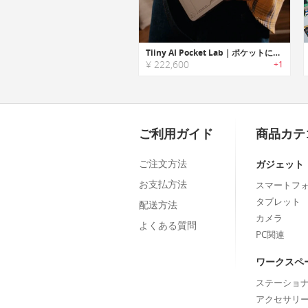
Tiiny AI Pocket Lab｜ポケットに収まるAIスーパーコンピューター
¥ 222,600
+1
ご利用ガイド
商品カテ
ご注文方法
ガジェット
お支払方法
スマートフ
タブレット
配送方法
カメラ
よくある質問
PC関連
ワークスペ
ステーショ
アクセサリ