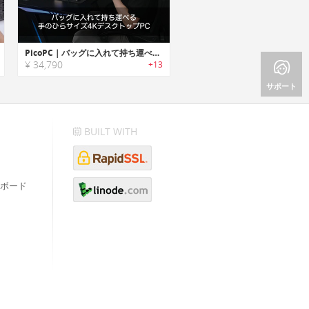
PicoPC｜バッグに入れて持ち運べる手のひらサイズ4KデスクトップPC「ピコPC」
¥ 34,790
+13
サポート
BUILT WITH
ボード