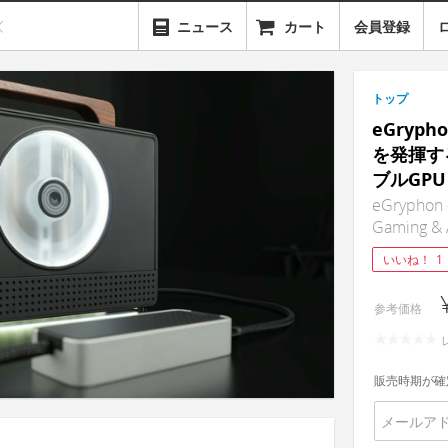
ニュース
カート
会員登録
トップ
eGryp
を発揮す
ブルGPU
eGryphon 
Gaming & 
いいね！
1
参考価格
販売時期が確