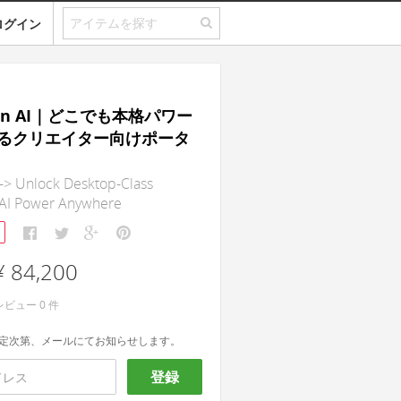
ログイン
hon AI｜どこでも本格パワー
るクリエイター向けポータ
-> Unlock Desktop-Class
AI Power Anywhere
¥ 84,200
レビュー
0
件
定次第、メールにてお知らせします。
登録