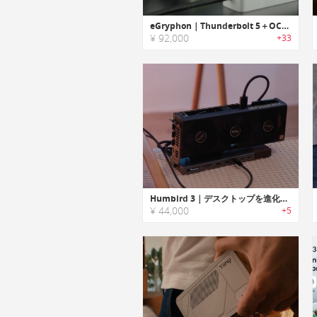
eGryphon｜Thunderbolt 5＋OCuLink対応、デスクトップ級性能のポータブルeGPU
¥ 92,000
+33
Humbird 3｜デスクトップを進化させる。世界初Thunderbolt 5 eGPUドック
¥ 44,000
+5