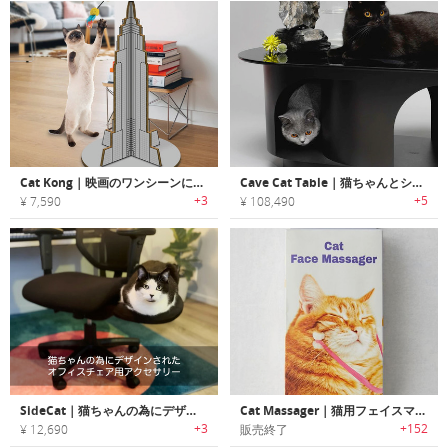
Cat Kong｜映画のワンシーンにインスパイアされたデザイン爪とぎ
Cave Cat Table｜猫ちゃんとシェアして使うようにデザインされた洞窟モチーフコーヒーテーブル「ケーブキャットテーブル」
+3
+5
¥ 7,590
¥ 108,490
SideCat｜猫ちゃんの為にデザインされたオフィスチェア用アクセサリー「サイドキャット」
Cat Massager｜猫用フェイスマッサージャー
+3
+152
¥ 12,690
販売終了