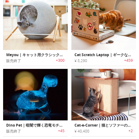
Meyou｜キャット用クラシックデザイン家具「メヨウ」
Cat Scratch Laptop｜ギークな猫ちゃん向けのノートPCデザインカードボード爪とぎ
+300
+459
販売終了
¥ 8,290
Dino Pet｜暗闇で輝く恐竜モチーフデザインディスプレイ「ディノペット」
Cat-e-Corner｜猫とソファーの争いに幕を下す、猫用爪とぎ
+45
+2
販売終了
¥ 40,400