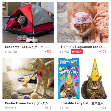
Cat Camp｜猫ちゃん用ミニミニテント「キャットキャンプ」
【プチプラ】Aquarium Cat Cap｜海の生き物に変身できる猫用コスプレキャップ
+486
+105
¥ 18,490
¥ 3,780
送料込み
Pawbo Theme Park｜ランダムな動きで愛猫を夢中にする自動ネコジャラシ「パウボ」
Inflatable Party Hat｜空気注入式猫ちゃん用パーティハット
+213
+93
販売終了
¥ 6,790