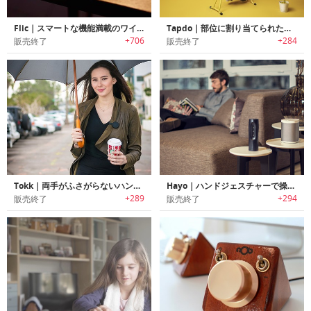
Flic｜スマートな機能満載のワイヤレスボタン
Tapdo｜部位に割り当てられた操作が可能な指紋認証機能搭載スマートコントロールボタン「タップドゥ」
+706
+284
販売終了
販売終了
Tokk｜両手がふさがらないハンズフリースマートスピーカー「トック」
Hayo｜ハンドジェスチャーで操作可能なスマートホームコントローラー「ヘイヨー」
+289
+294
販売終了
販売終了