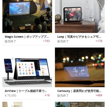
Magic Screen｜ポップアッププロジェクションスクリーン「マジックスクリーン」
Loop｜写真やビデオをシェア可能なWi-Fi接続パーソナルディスプレイ「ループ」
+793
+178
販売終了
販売終了
AirView｜ケーブル接続不要でワイヤレスに接続するタッチスクリーンポータブルモニター「エアビュー」
Carloudy｜昼夜問わず使用可能なヘッドアップディスプレイ「カークラウディー」
+16
+484
¥ 76,890
販売終了