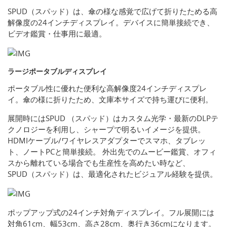
SPUD（スパッド）は、傘の様な感覚で広げて折りたためる高
解像度の24インチディスプレイ。デバイスに簡単接続でき、
ビデオ鑑賞・仕事用に最適。
ラージポータブルディスプレイ
ポータブル性に優れた便利な高解像度24インチディスプレ
イ。傘の様に折りたため、文庫本サイズで持ち運びに便利。
展開時にはSPUD （スパッド）はカスタム光学・最新のDLPテ
クノロジーを利用し、シャープで明るいイメージを提供。
HDMIケーブル/ワイヤレスアダプターでスマホ、タブレッ
ト、ノートPCと簡単接続。 外出先でのムービー鑑賞、オフィ
スから離れている場合でも生産性を高めたい時など、
SPUD（スパッド）は、最適化されたビジュアル経験を提供。
ポップアップ式の24インチ対角ディスプレイ。フル展開には
対角61cm、幅53cm、高さ28cm、奥行き36cmになります。