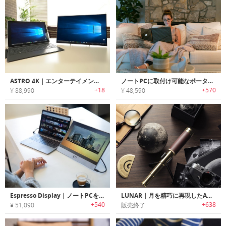
ASTRO 4K｜エンターテイメント・生産性をブーストする4Kダイナミックレンジモニター「アストロ4K」
ノートPCに取付け可能なポータブルデュアル/トリプルスクリーンモニター「TRIO（トリオ）」
+18
+570
¥ 88,990
¥ 48,590
Espresso Display｜ノートPCをワークステーションに変身させる超薄型・ポータブルタッチスクリーンモニター「エスプレッソ」
LUNAR｜月を精巧に再現したAR搭載ムーンモデル「ルナー」
+540
+638
¥ 51,090
販売終了