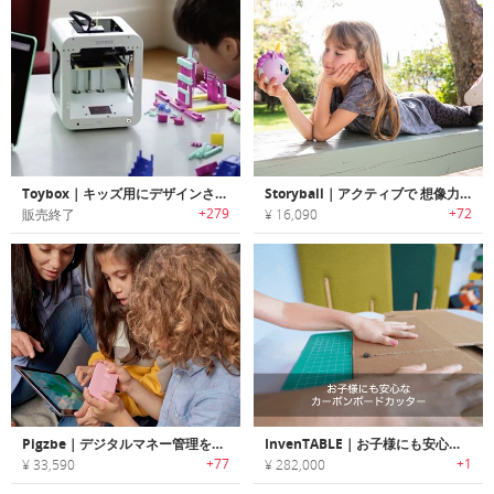
Toybox｜キッズ用にデザインされた3Dプリンター「トイボックス」
Storyball｜アクティブで 想像力に富んだ遊び方ができるキッズ用スマートトイ「ストーリーボール」
+279
+72
販売終了
¥ 16,090
Pigzbe｜デジタルマネー管理をお子様に教えられるファイナンシャル教育デバイス「ピッグズビー」
InvenTABLE｜お子様にも安心なカーボンボードカッター
+77
+1
¥ 33,590
¥ 282,000