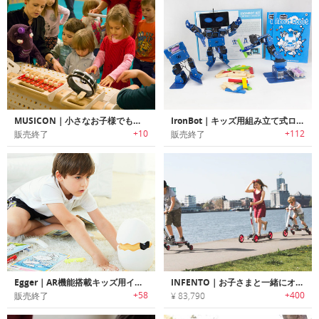
MUSICON｜小さなお子様でも簡単に音楽を楽しめるクリエイティブな木製打楽器「ミュージコン」
IronBot｜キッズ用組み立て式ロボット「アイロンボット」
+10
+112
販売終了
販売終了
Egger｜AR機能搭載キッズ用インタラクティブ学習プロジェクター「エッガー」
INFENTO｜お子さまと一緒にオリジナルの乗り物が組み立て可能なビルドキット「インフェント」
+58
+400
販売終了
¥ 83,790