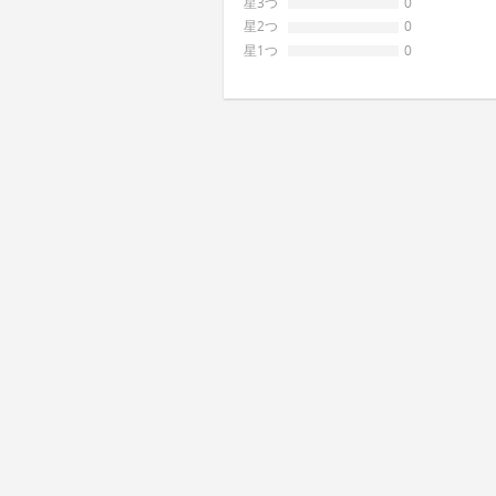
星3つ
0
星2つ
0
星1つ
0