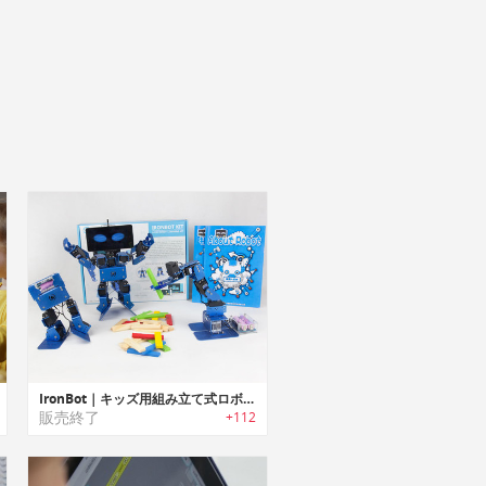
IronBot｜キッズ用組み立て式ロボット「アイロンボット」
販売終了
+112