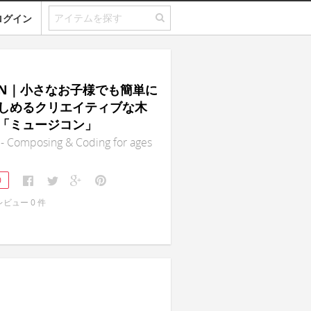
ログイン
CON｜小さなお子様でも簡単に
しめるクリエイティブな木
「ミュージコン」
 Composing & Coding for ages
0
レビュー
0
件