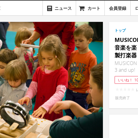
ニュース
カート
会員登録
トップ
MUSI
音楽を楽
製打楽器
MUSICON -
3 and up!
いいね！
1
販売終了