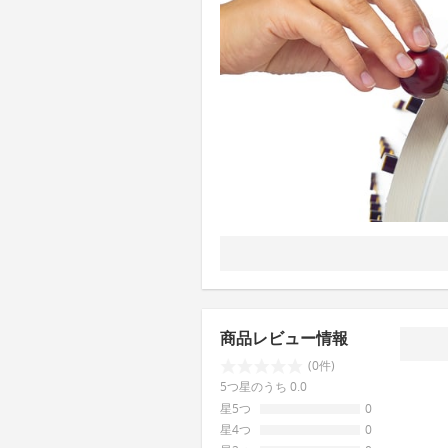
商品レビュー情報
(0件)
5つ星のうち 0.0
星5つ
0
星4つ
0