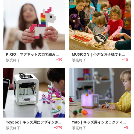
PIXIO｜マグネットの力で組み立てるピクセルアートブロック「ピクシオ」
MUSICON｜小さなお子様でも簡単に音楽を楽しめるクリエイティブな木製打楽器「ミュージコン」
+39
+10
販売終了
販売終了
Toybox｜キッズ用にデザインされた3Dプリンター「トイボックス」
Yoto｜キッズ用インタラクティブスマートスピーカー「ヨト」
+279
+5
販売終了
販売終了