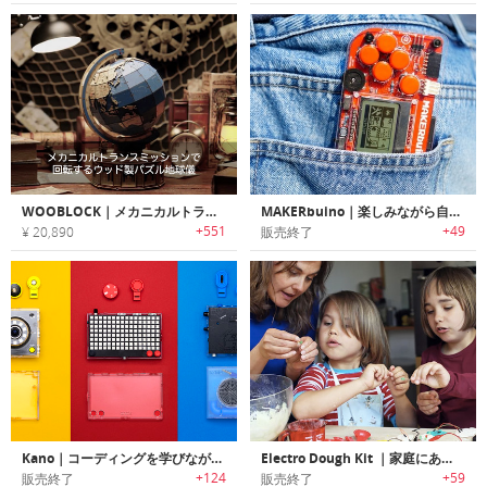
WOOBLOCK｜メカニカルトランスミッションで回転するウッド製パズル地球儀「ウッドブロック」
MAKERbuino｜楽しみながら自分で組み立てるDIYレトロゲーム自作キット「メーカーブイーノ」
+551
+49
¥ 20,890
販売終了
Kano｜コーディングを学びながらスマートカメラ/スピーカー/ライトボードを作成可能なトイキット「カノ」
Electro Dough Kit ｜家庭にあるアイテムを使って科学的なオブジェ作品が作れる「エレクトロドーキット」
+124
+59
販売終了
販売終了