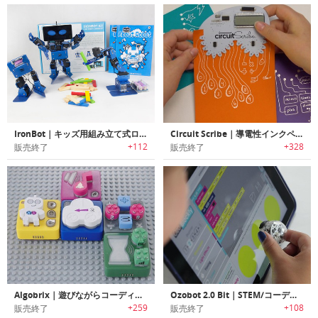
IronBot｜キッズ用組み立て式ロボット「アイロンボット」
Circuit Scribe｜導電性インクペンを使用して楽しい電子ペーパークラフトが作れるDIY電子キット「サーキットスクライブ」
+112
+328
販売終了
販売終了
Algobrix｜遊びながらコーディングが学べるプログラムブロックトイ「アルゴブリックス」
Ozobot 2.0 Bit｜STEM/コーディングを学習可能な教育トイロボット「オズボット 2.0 ビット」
+259
+108
販売終了
販売終了