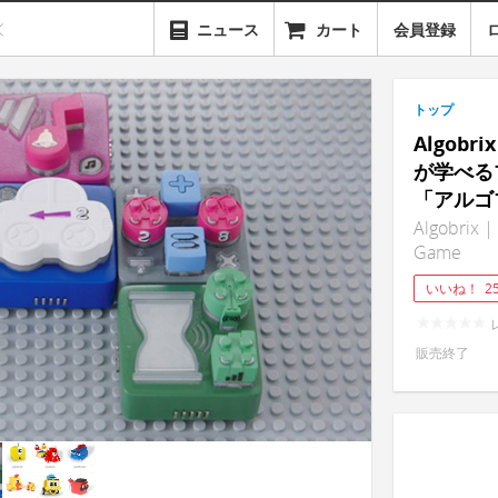
ニュース
カート
会員登録
トップ
Algob
が学べる
「アルゴ
Algobrix |
Game
いいね！
2
販売終了