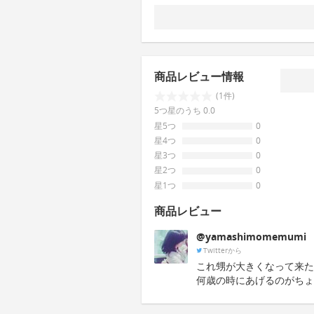
商品レビュー情報
(1件)
5つ星のうち 0.0
星5つ
0
星4つ
0
星3つ
0
星2つ
0
星1つ
0
商品レビュー
@yamashimomemumi
Twitterから
これ甥が大きくなって来た
何歳の時にあげるのがちょ