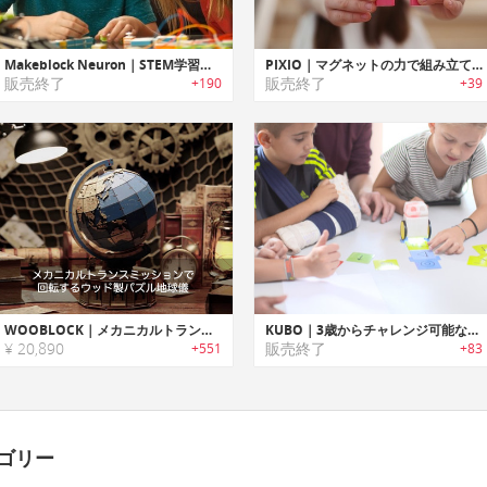
Makeblock Neuron｜STEM学習に役立つプログラム可能なブロックビルディングプラットフォームキット「メイクブロックニューロン」
PIXIO｜マグネットの力で組み立てるピクセルアートブロック「ピクシオ」
販売終了
販売終了
+190
+39
WOOBLOCK｜メカニカルトランスミッションで回転するウッド製パズル地球儀「ウッドブロック」
KUBO｜3歳からチャレンジ可能なパズルベースコーディング教育ロボット「クーボ」
¥ 20,890
販売終了
+551
+83
ゴリー