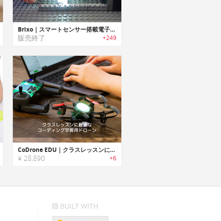
Brixo｜スマートセンサー搭載電子ブロック「ブリックソー」
販売終了
+249
CoDrone EDU｜クラスレッスンに最適なコーディング学習用ドローン「コードローンEDU」
¥ 28,890
+6
BUILT WITH