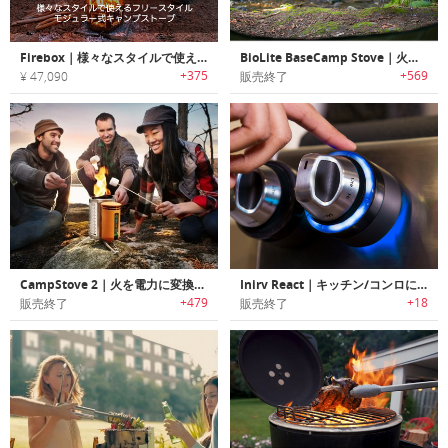
Firebox｜様々なスタイルで使えるフリースタイルモジュラー式キャンプストーブ「ファイヤーボックス」
BioLite BaseCamp Stove｜火で発電するコッヘル
+375
+569
¥ 47,090
販売終了
CampStove 2｜火を電力に変換し調理と充電が行えるキャンプファイヤー「キャンプストーブ2」
Inirv React｜キッチン/コンロに取り付けて火事を未然に防ぐスマートデバイス「イナーブリアクト」
+479
+18
販売終了
販売終了