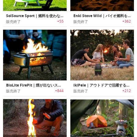
SolSource Sport｜燃料を使わないポータブルソーラーパワーグリル「ソルソーススポーツ」
Enki Stove Wild｜バイオ燃料を使用するキャンプストーブ「エンキストーブワイルド」
+55
+362
販売終了
販売終了
BioLite FirePit｜煙が出ないスモークレスキャンプファイヤー「ファイヤーピット」
ikiPele｜アウトドアで活躍するコンパクトで地球環境にも優しいポータブルバーナー「イキペレ」
+844
+212
販売終了
販売終了