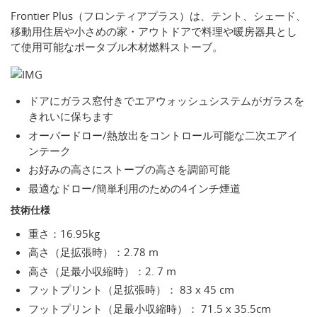
Frontier Plus（フロンティアプラス）は、テント、シェード、
移動用住居や小さめの家・アウトドアで料理や暖房器具とし
て使用可能なポータブル木材燃料ストーブ。
ドアにガラス窓付きでエアウォッシュシステムがガラスを
きれいに保ちます
オーバードロー/熱放出をコントロール可能な二次エアイ
ンテーク
お好みの高さにストーブの高さを調節可能
最適なドロー/簡単利用のための4インチ煙道
技術仕様
重さ：16.95kg
高さ（足拡張時）：2.78 m
高さ（足最小収縮時）：2. 7 m
フットプリント（足拡張時）： 83 x 45 cm
フットプリント（足最小収縮時）： 71.5 x 35.5cm