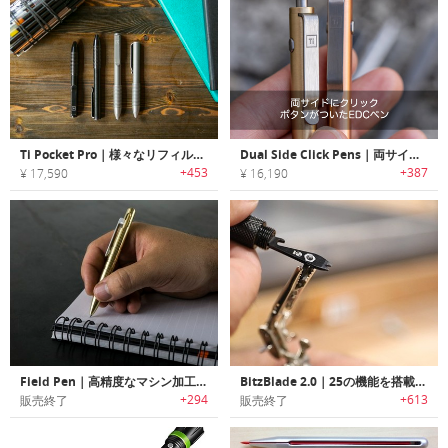
Ti Pocket Pro｜様々なリフィルを使用可能な汎用性に優れたEDCペン「Tiポケットプロ」
Dual Side Click Pens｜両サイドにクリックボタンがついたEDCペン
+453
+387
¥ 17,590
¥ 16,190
Field Pen｜高精度なマシン加工パーツのみを使用したEDCペン「フィールドペン」
BitzBlade 2.0｜25の機能を搭載したEDCマルチツール「ビッツブレード2.0」
+294
+613
販売終了
販売終了