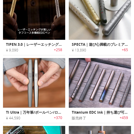
TIPEN 3.0｜レーザーエッチングが美しいタフユース多機能EDCペン「タイペン3.0」
SPECTA｜遊び心満載のプレミアム合金ペン・フィジェットボール「スペクタ」
+258
+65
¥ 9,090
¥ 13,890
Ti Ultra｜万年筆/ボールペン/ローラーボールペンとして使える3-in-1チタニウムペン「Tiウルトラ」
Titanium EDC Ink｜持ち運び可能なチタン製キーホルダーペン「EDC インク」
+370
+459
¥ 44,590
販売終了