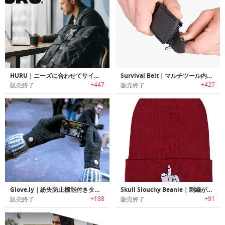
HURU｜ニーズに合わせてサイズ変更可能なタフユースバックパック「フル」
Survival Belt｜マルチツール内蔵ベルト「サバイバルベルト」
+447
+427
販売終了
販売終了
Glove.ly｜紛失防止機能付きタッチスクリーングローブ
Skull Slouchy Beanie｜刺繍がワンポイントのレディースビーニー帽
+188
+91
販売終了
販売終了