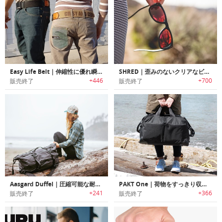
Easy Life Belt｜伸縮性に優れ瞬時装着可能なマグネットベルト「イージーライフベルト」
SHRED｜歪みのないクリアなビューを提供する液状ウレタンレンズサングラス「シュレッド」
+446
+700
販売終了
販売終了
Aasgard Duffel｜圧縮可能な耐候性防水ダッフルバッグ「アズガード」
PAKT One｜荷物をすっきり収納可能なトラベルバッグ「パックワン」
+241
+366
販売終了
販売終了