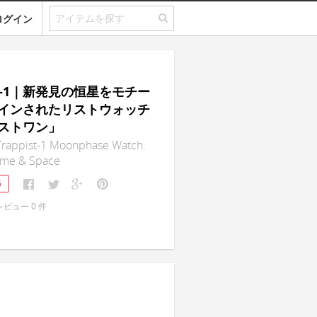
ログイン
ist-1｜新発見の恒星をモチー
インされたリストウォッチ
ストワン」
 Trappist-1 Moonphase Watch:
ime & Space
6
レビュー
0
件