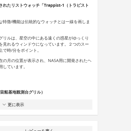
たリストウォッチ「Trappist-1（トラピスト
）の主な特徴/機能は伝統的なウォッチとは一線を画しま
グリルは、星空の中にある遠くの惑星がゆっくり
を見れるウィンドウになっています。２つのスー
上で時/分をポイント。
在の月の位置が表示され、NASA用に開発されたヘ
用しています。
ille（宇宙船基地観測台グリル）
更に表示
レビューを書く