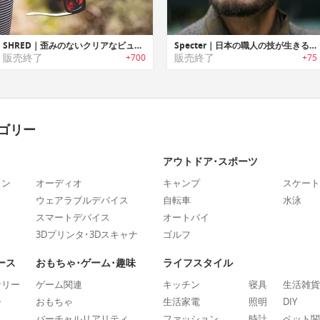
SHRED｜歪みのないクリアなビューを提供する液状ウレタンレンズサングラス「シュレッド」
Specter｜日本の職人の技が生きるスタイリッシュなフラットレンズスタイルサングラス「スペクター」
販売終了
販売終了
+700
+75
ゴリー
アウトドア･スポーツ
ォン
オーディオ
キャンプ
スケート
ウェアラブルデバイス
自転車
水泳
スマートデバイス
オートバイ
3Dプリンタ･3Dスキャナ
ゴルフ
ース
おもちゃ･ゲーム･趣味
ライフスタイル
ナリー
ゲーム関連
キッチン
寝具
生活雑貨
ー
おもちゃ
生活家電
照明
DIY
バーチャルリアリティ
ファッション
時計
ペット関