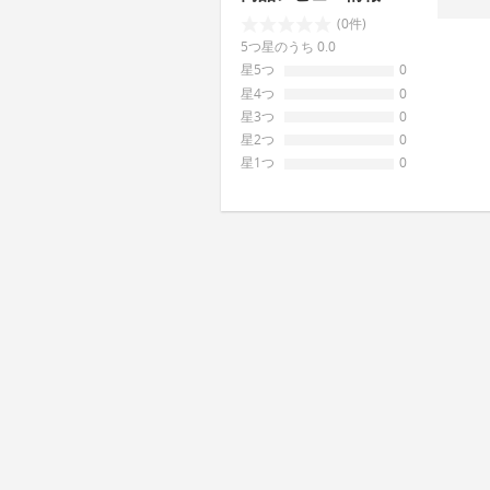
(0件)
5つ星のうち 0.0
星5つ
0
星4つ
0
星3つ
0
星2つ
0
星1つ
0