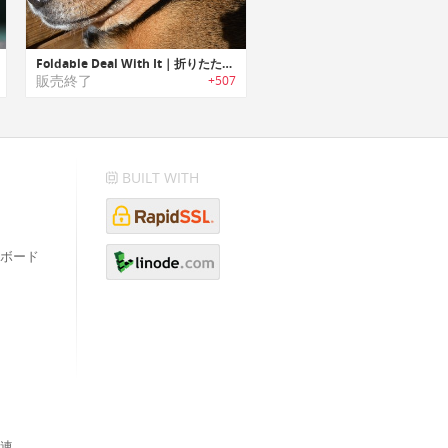
Foldable Deal With It｜折りたたみ式Deal With itサングラス
販売終了
+507
BUILT WITH
ボード
連