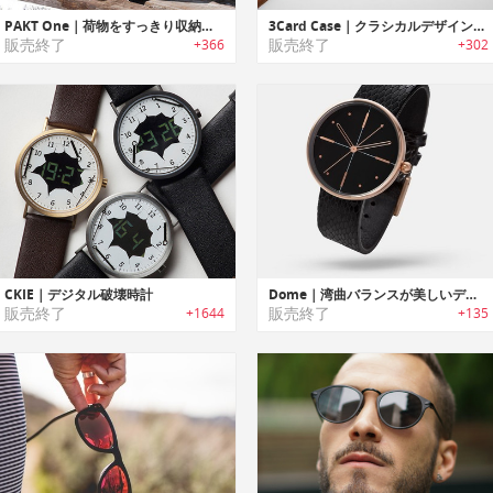
PAKT One｜荷物をすっきり収納可能なトラベルバッグ「パックワン」
3Card Case｜クラシカルデザインミニマルカードケース「スリーカードケース」
販売終了
販売終了
+366
+302
CKIE｜デジタル破壊時計
Dome｜湾曲バランスが美しいデザインリストウォッチ「ドーム」
販売終了
販売終了
+1644
+135