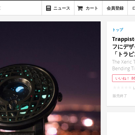
ニュース
カート
会員登録
トップ
Trapp
フにデザ
「トラピ
The Xeric
Bending T
いいね！
8
販売終了