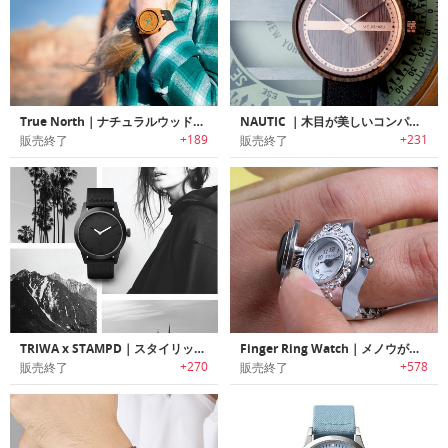
True North｜ナチュラルウッドウォッチ「トゥルーノース」
NAUTIC ｜木目が美しいコンパスデザインナチュラルテイストウォッチ「ノーティック」
+189
+231
販売終了
販売終了
TRIWA x STAMPD｜スタイリッシュミニマルモノクロウォッチ/ブレスレット
Finger Ring Watch｜メノウがポイントのフィンガーリングウォッチ
+270
+578
販売終了
販売終了