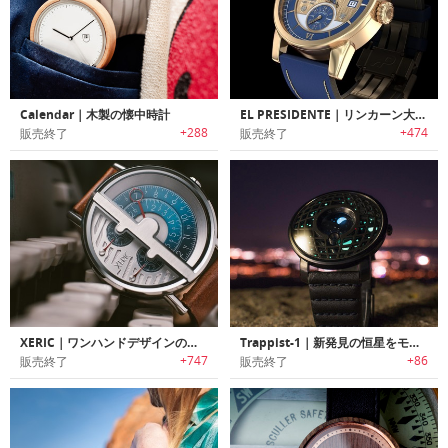
Calendar｜木製の懐中時計
EL PRESIDENTE｜リンカーン大統領の懐中時計にインスパイアされたデザイン時計「エルプレジデンテ」
+288
+474
販売終了
販売終了
XERIC｜ワンハンドデザインのハイエンドウォッチ「ゼリック」
Trappist-1｜新発見の恒星をモチーフにデザインされたリストウォッチ「トラピストワン」
+747
+86
販売終了
販売終了