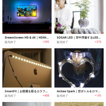
DreamScreen HD & 4K｜HDMI/4K TV用スマートLEDバックライト「ドリームスクリーンHD&4K」
SOGAR LED｜空中浮遊するLED付きマグネット盆栽サスペンション
+395
+378
販売終了
販売終了
SmartFX｜お部屋を彩るカラフルLEDストリップ
AnSaw Spark｜空ボトルをロマンチックなデコレーションライトに変身させるワインボトルライト
+488
+195
販売終了
販売終了