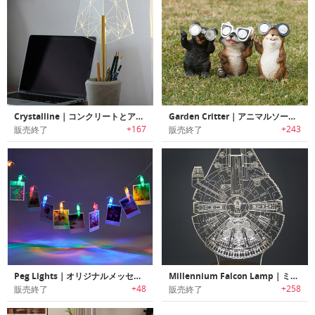
Crystalline｜コンクリートとアクリルを使用した印象的デザインのLEDデスクランプ
Garden Critter｜アニマルソーラーライト「ガーデンクリッター」
+167
+243
販売終了
販売終了
Peg Lights｜オリジナルメッセージイルミネーションペグライト
Millennium Falcon Lamp｜ミレニアムファルコンLEDライト
+48
+258
販売終了
販売終了