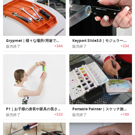
Grypmat｜様々な場所/用途で使用可能なノンスリップツールトレイ「グリップマット」
Keyport Slide3.0｜モジュラー式マルチキーツール「キーポートスライド3.0」
+344
+334
販売終了
販売終了
P1｜お子様の身長や家具の長さを瞬時に計測可能なレーザー式スマートメジャー「ピーワン」
Portable Painter｜スケッチ旅行に最適なポータブルパレットセット「ポータブルペインター」
+533
+199
販売終了
販売終了