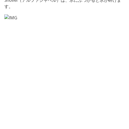
Shovel（アルファシャベル）は、氷にぶつかると氷が砕けま
す。