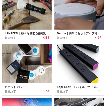
LANTERN｜様々な機能を搭載したアウトドアや自転車でも利用可能なポータブルランタン
Daplie｜簡単にセットアップ可能な家庭用ホームサーバー「ダプリー」
+338
+197
販売終了
販売終了
ピボット パワー
Kopi Kbar｜モバイルデバイス電源タップ
+64
+53
販売終了
販売終了