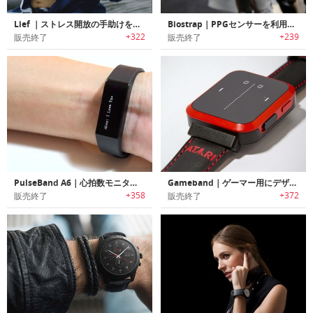
Lief ｜ストレス開放の手助けをするスマートパッチ「リーフ」
Biostrap｜PPGセンサーを利用して健康状態を把握可能なクリニカル品質マルチデバイスウェアラブルプラットフォーム 「バイオストラップ」
+322
+239
販売終了
販売終了
PulseBand A6｜心拍数モニター搭載低価格多機能スマートバンド「パルスバンド」
Gameband｜ゲーマー用にデザインされたパワフルスマートウォッチ「ゲーマーバンド」
+358
+372
販売終了
販売終了