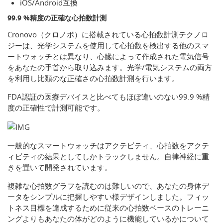
iOS/Android互換
99.9 %精度の正確な心拍数計測
Cronovo（クロノボ）に搭載されている心拍数計測テクノロ
ジーは、光学システムを使用して心拍数を検出する他のスマ
ートウォッチとは異なり、心臓によって作成された電気信号
をあなたの手首から取り込みます。光学/電気システムの両方
を利用し比類のな正確さの心拍数計測を行います。
FDA認証の医療デバイスと比べてもほぼ違いのない99.9 %精
度の正確性で計測可能です。
一般的なスマートウォッチはアクテビティ、心拍数をアクテ
ィビティの結果としてしかトラックしません。自律神経に重
きを置いて開発されています。
複雑な心拍数グラフを読むのは難しいので、あなたの身体デ
ータをシンプルに把握しやすい様デザインしました。フィッ
トネス目標を達成するために従来の心拍数ベースのトレーニ
ングよりもあなたの体がどのように機能しているかについて