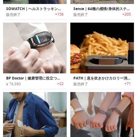
SOWATCH｜ヘルストラッキング機能搭載スマートウォッチ「ソーウォッチ 」
Sence｜64種の感情/身体的ステータスをトラッキング可能なヘルス/感情トラッカー「センス」
+156
+205
販売終了
販売終了
BP Doctor｜健康管理に役立つ血圧モニタースマートウォッチ「BPドクター」
PATH｜息を吹きかけカロリー消費量や運動量を測定するヘルスケアバンド「パス」
+22
+71
¥ 76,990
販売終了