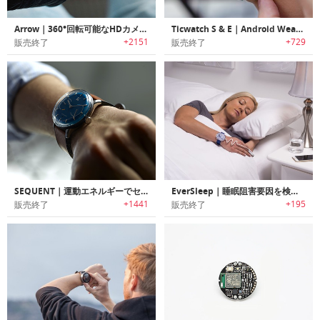
Arrow｜360°回転可能なHDカメラ搭載スマートウォッチ「アロー」
Ticwatch S & E｜Android Wear 搭載のスマートスポーツウォッチ「ティックウォッチスポーツ」
+2151
+729
販売終了
販売終了
SEQUENT｜運動エネルギーでセルフ充電可能なスイスデザインスマートウォッチ「シークエント」
EverSleep｜睡眠阻害要因を検出/トラックし睡眠改善のためのコーチングを行うスリープトラッカー「エバースリープ」
+1441
+195
販売終了
販売終了