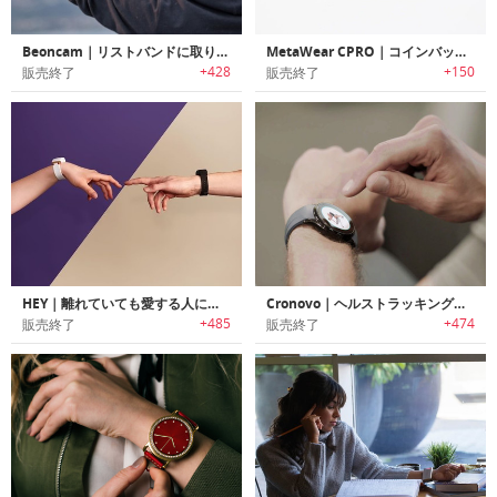
Beoncam｜リストバンドに取り付け/取り外し可能な360°パノラマカメラ「ビオンカム」
MetaWear CPRO｜コインバッテリーセンサーボード「メタウェアCPRO」
+428
+150
販売終了
販売終了
HEY｜離れていても愛する人に触れられる感覚を届けられるブレスレット「ヘイ」
Cronovo｜ヘルストラッキング機能搭載スマートウォッチ「クロノボ」
+485
+474
販売終了
販売終了