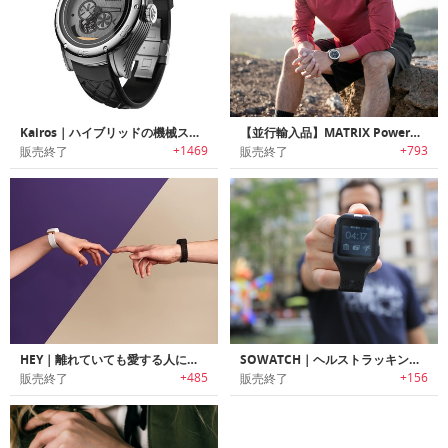
Kairos｜ハイブリッドの機械スマートウォッチ
【並行輸入品】MATRIX PowerWatch｜充電不要のアクティビティスマートウォッチ「マトリックス パワーウォッチ」
+1469
+793
販売終了
販売終了
HEY｜離れていても愛する人に触れられる感覚を届けられるブレスレット「ヘイ」
SOWATCH｜ヘルストラッキング機能搭載スマートウォッチ「ソーウォッチ 」
+485
+156
販売終了
販売終了