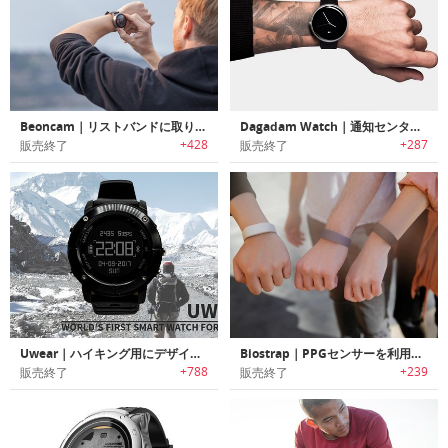
Beoncam｜リストバンドに取り付け/取り外し可能な360°パノラマカメラ「ビオンカム」
Dagadam Watch｜通知センター/ヘルスフィットネス機能を搭載したカーブタッチベゼルスマートウォッチ「ダガダム」
+428
+287
販売終了
販売終了
Uwear｜ハイキング用にデザインされたGPS搭載スマートスポーツウォッチ「ユーウェアー」
Biostrap｜PPGセンサーを利用して健康状態を把握可能なクリニカル品質マルチデバイスウェアラブルプラットフォーム 「バイオストラップ」
+788
+239
販売終了
販売終了