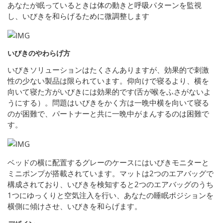
あなたが眠っているときは体の動きと呼吸パターンを監視
し、いびきを和らげるために微調整します
いびきのやわらげ方
いびきソリューションはたくさんありますが、効果的で刺激
性の少ない製品は限られています。仰向けで寝るより、横を
向いて寝た方がいびきには効果的です(舌が喉をふさがないよ
うにする）。問題はいびきをかく方は一晩中横を向いて寝る
のが困難で、パートナーと共に一晩中がまんするのは困難で
す。
ベッドの横に配置するグレーのケースにはいびきモニターと
ミニポンプが搭載されています。マットは2つのエアバッグで
構成されており、いびきを検知すると2つのエアバッグのうち
1つにゆっくりと空気注入を行い、あなたの睡眠ポジションを
横側に傾けさせ、いびきを和らげます。