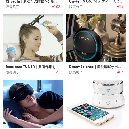
Circadia｜あなたの睡眠を分析しライトを使って体内時計を再同期する睡眠ソリューション「サーカディア」
Unyte｜VRやバイオフィードバックを組み合わせストレス解消をガイドする瞑想デバイス「ユナイト」
+180
+15
販売終了
販売終了
Rezzimax TUNER｜共鳴作用を利用して体をリラックスさせるバイブレーションマッサージャー「レジマックスチューナー」
DreamScience｜脳波睡眠サポートデバイス ドリームサイエンス
+21
+403
販売終了
販売終了