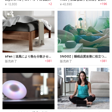
+2
+196
¥ 18,800
¥ 48,690
bFan｜送風により熱を分散させベッドの温度を快適に保つベッドファン「ビーファン」
SNOOZ｜睡眠品質改善に役立つホワイトノイズデバイス「スヌーズ」
+381
+381
販売終了
販売終了