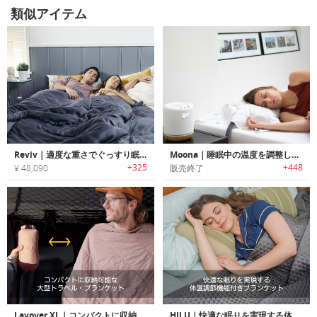
類似アイテム
Reviv｜適度な重さでぐっすり眠れるエコフレンドリーウェイトブランケット「リヴァイブ」
Moona｜睡眠中の温度を調整して睡眠品質を改善するスマートピロー「ムーナ」
+325
+448
¥ 48,090
販売終了
Layover XL｜コンパクトに収納可能な大型トラベル・ブランケット
HILU｜快適な眠りを実現する体温調節機能付きブランケット「ヒールー」