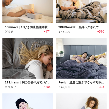
Somnova｜いびき防止機能搭載スーパースマートスリーピングマット「ソムノバ」
TRUBlanket｜全身ハグされているような感覚のストレス低減ウェイトブランケット「トゥルーブランケット」
+171
+510
販売終了
¥ 45,390
29 Linens｜銅の自然作用でバクテリアを殺菌するベッドシーツ/ピローケース「29リネン」
Reviv｜適度な重さでぐっすり眠れるエコフレンドリーウェイトブランケット「リヴァイブ」
+288
+325
販売終了
¥ 47,890