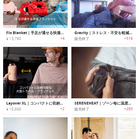
Flo Blanket｜手足が通せる快適ブランケット「フロ」
Gravity｜ストレス・不安を軽減しリラックス効果を高めるブランケット「グラビティ」
+4
+516
¥ 13,790
販売終了
Layover XL｜コンパクトに収納可能な大型トラベル・ブランケット
SERENEHEAT｜ゾーン毎に温度調整可能なマルチゾーンヒーティング ブランケット「セレーンヒート」
+2
+285
¥ 18,800
販売終了