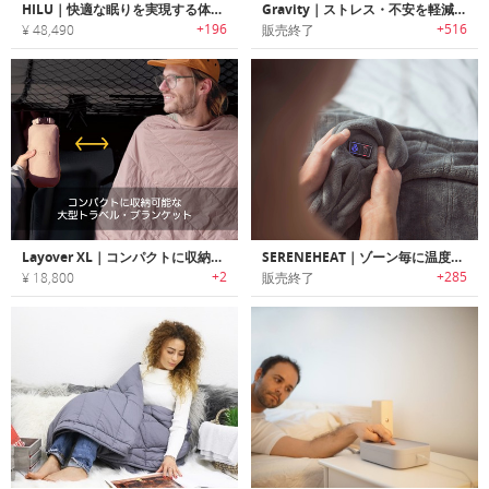
HILU｜快適な眠りを実現する体温調節機能付きブランケット「ヒールー」
Gravity｜ストレス・不安を軽減しリラックス効果を高めるブランケット「グラビティ」
+196
+516
¥ 48,490
販売終了
Layover XL｜コンパクトに収納可能な大型トラベル・ブランケット
SERENEHEAT｜ゾーン毎に温度調整可能なマルチゾーンヒーティング ブランケット「セレーンヒート」
+2
+285
¥ 18,800
販売終了