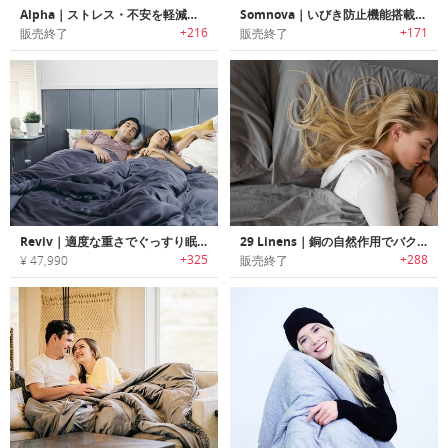
Alpha｜ストレス・不安を軽減する心地よい重さのウェイトブランケット「アルファ」
Somnova｜いびき防止機能搭載スーパースマートスリーピングマット「ソムノバ」
+216
+171
販売終了
販売終了
Reviv｜適度な重さでぐっすり眠れるエコフレンドリーウェイトブランケット「リヴァイブ」
29 Linens｜銅の自然作用でバクテリアを殺菌するベッドシーツ/ピローケース「29リネン」
+325
+288
¥ 47,990
販売終了