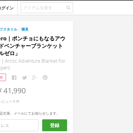
ログイン
フスタイル
/
寝具
e Zero｜ポンチョにもなるアウ
ドベンチャーブランケット
ルゼロ」
o｜Arctic Adventure Blanket For
epers
90
¥ 41,990
レビュー
0
件
定次第、メールにてお知らせします。
登録