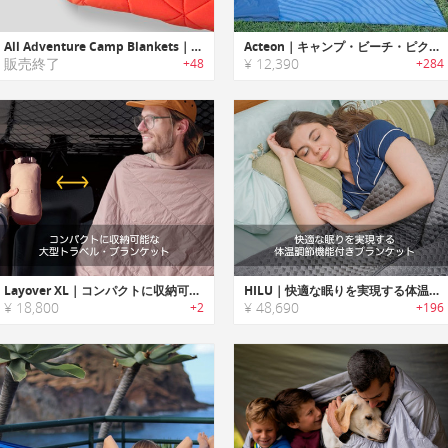
All Adventure Camp Blankets｜アウトドアで活躍するブランケットシステム
Acteon｜キャンプ・ビーチ・ピクニックで活躍する8-in-1多機能ハイブリッドブランケット「アクテオン」
販売終了
¥ 12,390
+48
+284
Layover XL｜コンパクトに収納可能な大型トラベル・ブランケット
HILU｜快適な眠りを実現する体温調節機能付きブランケット「ヒールー」
¥ 18,800
¥ 48,690
+2
+196