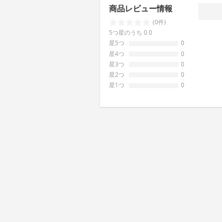
商品レビュー情報
(0件)
5つ星のうち 0.0
星5つ
0
星4つ
0
星3つ
0
星2つ
0
星1つ
0