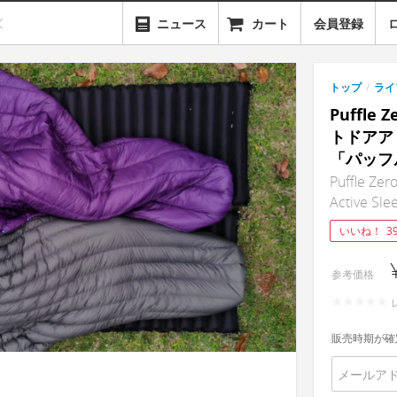
ニュース
カート
会員登録
トップ
/
ライ
Puffl
トドアア
「パッフ
Puffle Zer
Active Sle
いいね！
3
参考価格
販売時期が確