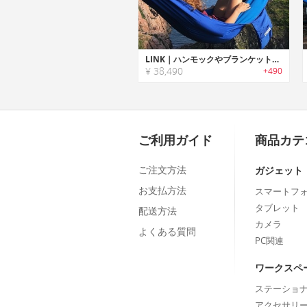
LINK｜ハンモックやブランケットに変身する汎用性に優れた4 in 1アウトドアギア「リンク」
¥ 38,490
+490
ご利用ガイド
商品カテ
ご注文方法
ガジェット
お支払方法
スマートフ
タブレット
配送方法
カメラ
よくある質問
PC関連
ワークスペ
ステーショ
アクセサリ