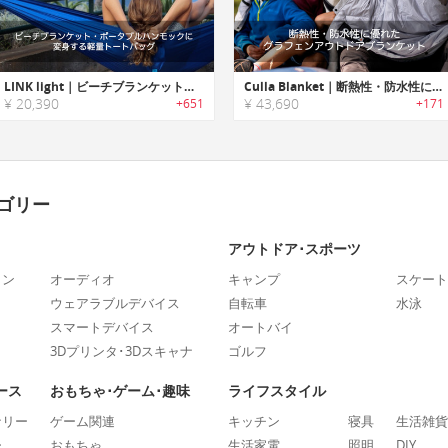
LINK light｜ビーチブランケット・ポータブルハンモックに変身する軽量トートバッグ「リンクライト」
Culla Blanket｜断熱性・防水性に優れたグラフェンアウトドアブランケット「クラブランケット」
¥ 20,390
¥ 43,690
+651
+171
ゴリー
アウトドア･スポーツ
ォン
オーディオ
キャンプ
スケート
ウェアラブルデバイス
自転車
水泳
スマートデバイス
オートバイ
3Dプリンタ･3Dスキャナ
ゴルフ
ース
おもちゃ･ゲーム･趣味
ライフスタイル
ナリー
ゲーム関連
キッチン
寝具
生活雑貨
ー
おもちゃ
生活家電
照明
DIY