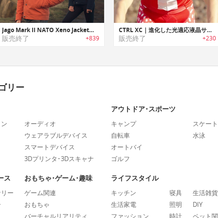
Jago Mark II NATO Xeno Jacket｜戦闘機パイロットやエベレスト登頂者も着用した耐久性に優れたジャケット
CTRL XC｜進化した光適応液晶サングラス「コントロールXC」
販売終了
販売終了
+839
+230
ゴリー
アウトドア･スポーツ
ォン
オーディオ
キャンプ
スケート
ウェアラブルデバイス
自転車
水泳
スマートデバイス
オートバイ
3Dプリンタ･3Dスキャナ
ゴルフ
ース
おもちゃ･ゲーム･趣味
ライフスタイル
ナリー
ゲーム関連
キッチン
寝具
生活雑貨
ー
おもちゃ
生活家電
照明
DIY
バーチャルリアリティ
ファッション
時計
ペット関