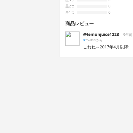
星2つ
0
星1つ
0
商品レビュー
@lemonjuice1223
9年前
Twitterから
これね～2017年4月以降: