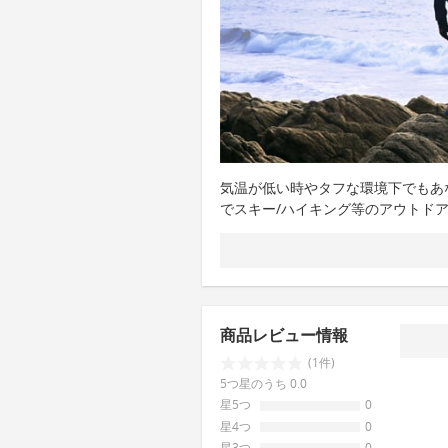
気温が低い時やタフな環境下でもあ
でスキー/ハイキング等のアウトド
商品レビュー情報
(1件)
5つ星のうち 0.0
星5つ
0
星4つ
0
星3つ
0