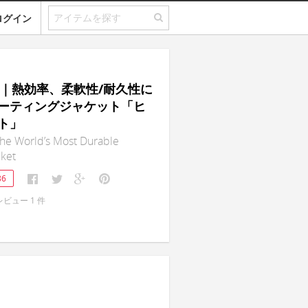
ログイン
et｜熱効率、柔軟性/耐久性に
ーティングジャケット「ヒ
ト」
he World’s Most Durable
cket
86
レビュー
1
件