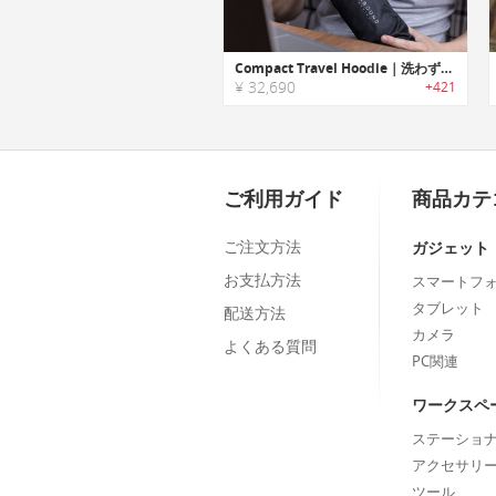
Compact Travel Hoodie｜洗わずに長期着用可能な軽量/コンパクトトラベルパーカー「コンパクトトラベルフーディー」
¥ 32,690
+421
ご利用ガイド
商品カテ
ご注文方法
ガジェット
お支払方法
スマートフ
タブレット
配送方法
カメラ
よくある質問
PC関連
ワークスペ
ステーショ
アクセサリ
ツール