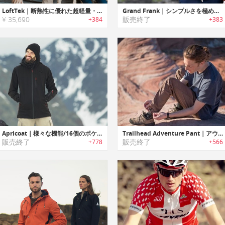
LoftTek｜断熱性に優れた超軽量・ハイパフォーマンスアドベンチャージャケット「ロフテック」
Grand Frank｜シンプルさを極めた最高級イタリアンスエードボンバージャケット
¥ 35,690
販売終了
+384
+383
Apricoat｜様々な機能/16個のポケットを搭載したアドベンチャージャケット「アプリコート」
Trailhead Adventure Pant｜アウトドア愛好家に最適なコンパクトで軽量・耐久性に優れたステインプルーフパンツ「トレイルヘッドアドベンチャーパンツ」
販売終了
販売終了
+778
+566