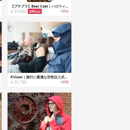
【プチプラ】Bear Coat｜ハロウィンに最適なベアーコート
¥ 35,980
+354
送料込み
Pilloon｜旅行に最適な空気注入式トラベルピロー搭載多機能トラベルジャケット「パルーンジャケット」
¥ 35,790
+956