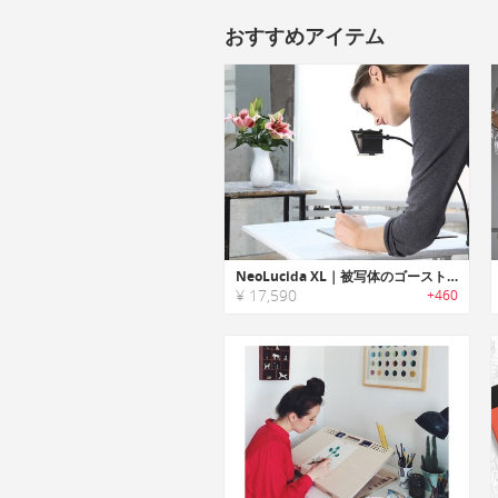
おすすめアイテム
NeoLucida XL｜被写体のゴーストイメージを見たままトレース可能なドローイングデバイス「ネオルシーダXL」
¥ 17,590
+460