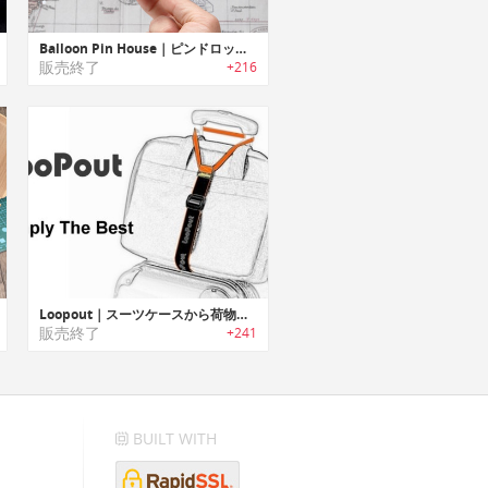
Balloon Pin House｜ピンドロップが楽しくなるバルーンピンハウス
販売終了
+216
Loopout｜スーツケースから荷物が落下するのを防止するラゲッジバンド「ループアウト」
販売終了
+241
BUILT WITH