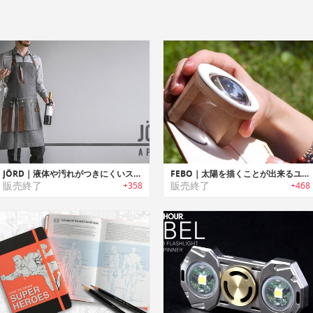
JÖRD｜液体や汚れがつきにくいスタイリッシュ5イン1エプロン「ジョード」
FEBO｜太陽を描くことが出来るユニークなデバイス「フェボ」
販売終了
販売終了
+358
+468