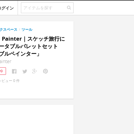
ログイン
クスペース
/
ツール
le Painter｜スケッチ旅行に
ータブルパレットセット
ブルペインター」
ainter
99
レビュー
0
件