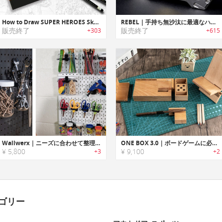
How to Draw SUPER HEROES Sketchbook｜スーパーヒーローの描き方を学習可能なハウツースケッチブック「
REBEL｜手持ち無沙汰に最適なハンドスピナー搭載フラッシュライト「レベル」
販売終了
販売終了
+303
+615
Wallwerx｜ニーズに合わせて整理整頓できるオーガナイズシステム
ONE BOX 3.0｜ボードゲームに必要なツールを収納できる、木製オーガナイザー
¥ 5,800
¥ 9,100
+3
+2
ゴリー