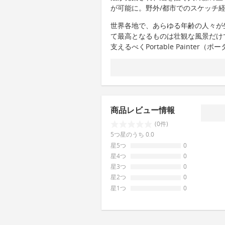
が可能に。野外/都市でのスケッチ
世界各地で、あらゆる年齢の人々が
て最高となるものは壮観な風景だけ
支えるべくPortable Painte
商品レビュー情報
(0件)
5つ星のうち 0.0
星5つ
0
星4つ
0
星3つ
0
星2つ
0
星1つ
0