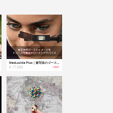
NeoLucida Plus｜被写体のゴーストイメージをトレース可能なドローイングデバイス
¥ 17,590
+441